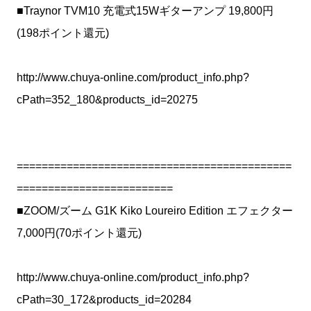
■Traynor TVM10 充電式15Wギターアンプ 19,800円
(198ポイント還元)
http://www.chuya-online.com/product_info.php?
cPath=352_180&products_id=20275
============================================
=========================
■ZOOM/ズーム G1K Kiko Loureiro Edition エフェクター
7,000円(70ポイント還元)
http://www.chuya-online.com/product_info.php?
cPath=30_172&products_id=20284