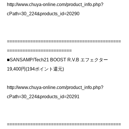
http://www.chuya-online.com/product_info.php?
cPath=30_224&products_id=20290
============================================
=========================
■SANSAMP/Tech21 BOOST R.V.B エフェクター
19,400円(194ポイント還元)
http://www.chuya-online.com/product_info.php?
cPath=30_224&products_id=20291
============================================