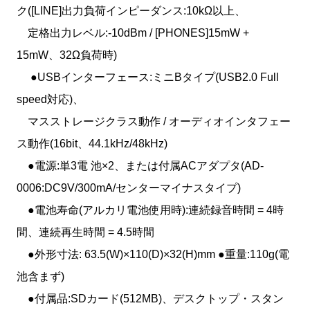
ク([LINE]出力負荷インピーダンス:10kΩ以上、
定格出力レベル:-10dBm / [PHONES]15mW +
15mW、32Ω負荷時)
●USBインターフェース:ミニBタイプ(USB2.0 Full
speed対応)、
マスストレージクラス動作 / オーディオインタフェー
ス動作(16bit、44.1kHz/48kHz)
●電源:単3電 池×2、または付属ACアダプタ(AD-
0006:DC9V/300mA/センターマイナスタイプ)
●電池寿命(アルカリ電池使用時):連続録音時間 = 4時
間、連続再生時間 = 4.5時間
●外形寸法: 63.5(W)×110(D)×32(H)mm ●重量:110g(電
池含まず)
●付属品:SDカード(512MB)、デスクトップ・スタン