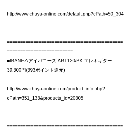
http://www.chuya-online.com/default.php?cPath=50_304
============================================
=========================
■IBANEZ/アイバニーズ ART120/BK エレキギター
39,300円(393ポイント還元)
http://www.chuya-online.com/product_info.php?
cPath=351_133&products_id=20305
============================================