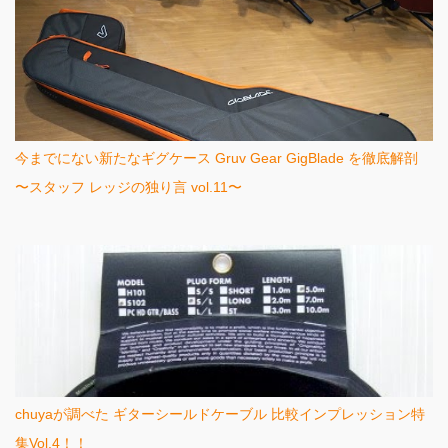
今までにない新たなギグケース Gruv Gear GigBlade を徹底解剖
〜スタッフ レッジの独り言 vol.11〜
chuyaが調べた ギターシールドケーブル 比較インプレッション特
集Vol.4！！