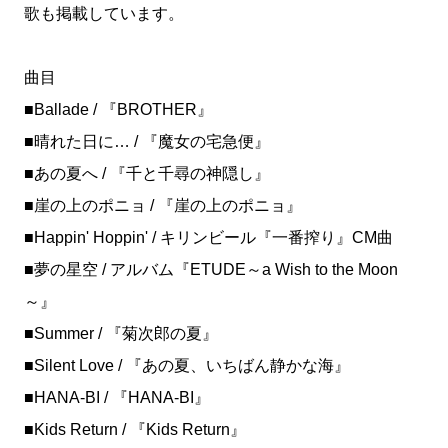
歌も掲載しています。
曲目
■Ballade / 『BROTHER』
■晴れた日に… / 『魔女の宅急便』
■あの夏へ / 『千と千尋の神隠し』
■崖の上のポニョ / 『崖の上のポニョ』
■Happin' Hoppin' / キリンビール『一番搾り』CM曲
■夢の星空 / アルバム『ETUDE～a Wish to the Moon
～』
■Summer / 『菊次郎の夏』
■Silent Love / 『あの夏、いちばん静かな海』
■HANA-BI / 『HANA-BI』
■Kids Return / 『Kids Return』