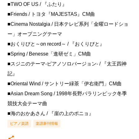
■TWO OF US / 『ふたり』
■Friends / トヨタ『MAJESTAS』CM曲
■Cinema Nostalgia / 日本テレビ系列「金曜ロードショ
ー」オープニングテーマ
■おくりびと～on record～ / 『おくりびと』
■Spring / Benesse「進研ゼミ」CM曲
■スジニのテーマ-ピアノソロバージョン- / 『太王四神
記』
■Oriental Wind / サントリー緑茶「伊右衛門」CM曲
■Asian Dream Song / 1998年長野パラリンピック冬季
競技大会テーマ曲
■海のおかあさん / 『崖の上のポニョ』
ピアノ楽譜
楽譜新刊情報