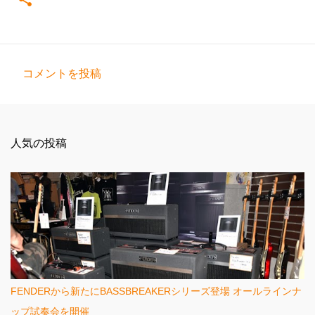
コメントを投稿
コ
メ
ン
人気の投稿
ト
FENDERから新たにBASSBREAKERシリーズ登場 オールラインナ
ップ試奏会を開催