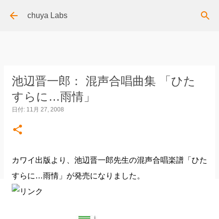
スキップしてメイン コンテンツに移動
chuya Labs
池辺晋一郎： 混声合唱曲集 「ひた
すらに…雨情」
日付:
11月 27, 2008
カワイ出版より、池辺晋一郎先生の混声合唱楽譜「ひた
すらに…雨情」が発売になりました。