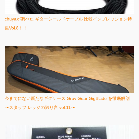
chuyaが調べた ギターシールドケーブル 比較インプレッション特
集Vol.8！！
今までにない新たなギグケース Gruv Gear GigBlade を徹底解剖
〜スタッフ レッジの独り言 vol.11〜