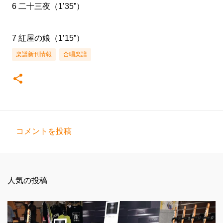
6 二十三夜（1’35”）
7 紅屋の娘（1’15”）
楽譜新刊情報
合唱楽譜
コメントを投稿
コ
メ
ン
人気の投稿
ト