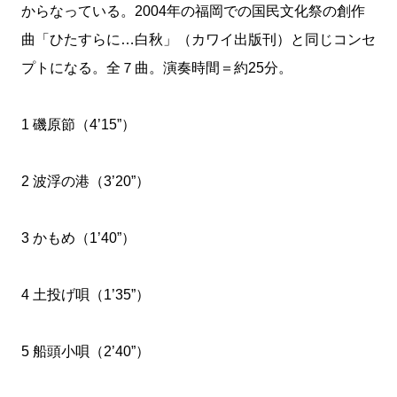
からなっている。2004年の福岡での国民文化祭の創作
曲「ひたすらに…白秋」（カワイ出版刊）と同じコンセ
プトになる。全７曲。演奏時間＝約25分。
1 磯原節（4’15”）
2 波浮の港（3’20”）
3 かもめ（1’40”）
4 土投げ唄（1’35”）
5 船頭小唄（2’40”）