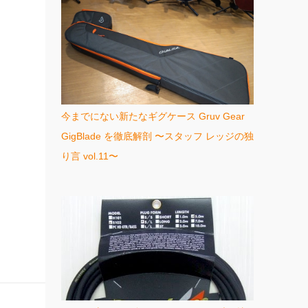
今までにない新たなギグケース Gruv Gear
GigBlade を徹底解剖 〜スタッフ レッジの独
り言 vol.11〜