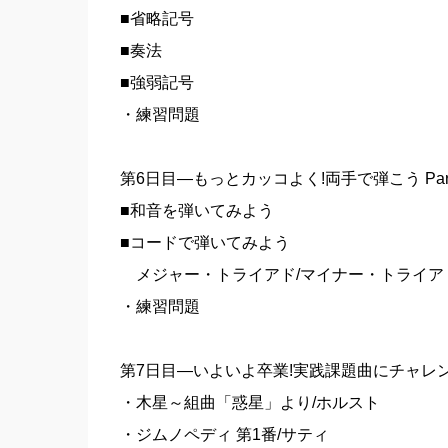
■省略記号
■奏法
■強弱記号
・練習問題
第6日目―もっとカッコよく!両手で弾こう Part
■和音を弾いてみよう
■コードで弾いてみよう
メジャー・トライアド/マイナー・トライアド
・練習問題
第7日目―いよいよ卒業!実践課題曲にチャレ
・木星～組曲「惑星」より/ホルスト
・ジムノペディ 第1番/サティ