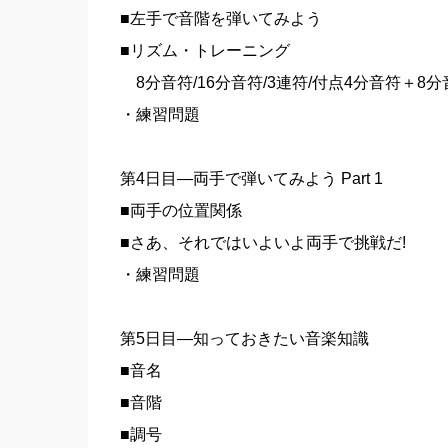
■左手で音階を弾いてみよう
■リズム・トレーニング
8分音符/16分音符/3連符/付点4分音符＋8
・練習問題
第4日目―両手で弾いてみよう Part 1
■両手の位置関係
■さあ、それではいよいよ両手で挑戦だ!
・練習問題
第5日目―知っておきたい音楽知識
■音名
■音階
■調号