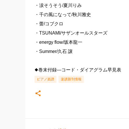
・涙そうそう/夏川りみ
・千の風になって/秋川雅史
・蕾/コブクロ
・TSUNAMI/サザンオールスターズ
・energy flow/坂本龍一
・Summer/久石 譲
◆巻末付録―コード・ダイアグラム早見表
ピアノ楽譜
楽譜新刊情報