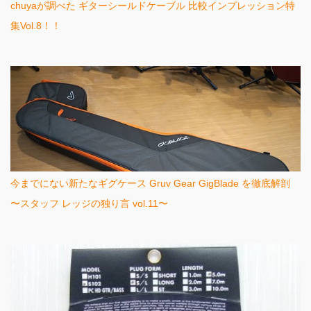
chuyaが調べた ギターシールドケーブル 比較インプレッション特
集Vol.8！！
今までにない新たなギグケース Gruv Gear GigBlade を徹底解剖
〜スタッフ レッジの独り言 vol.11〜