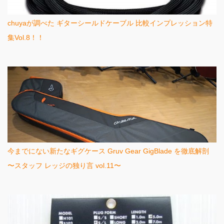
chuyaが調べた ギターシールドケーブル 比較インプレッション特
集Vol.8！！
今までにない新たなギグケース Gruv Gear GigBlade を徹底解剖
〜スタッフ レッジの独り言 vol.11〜