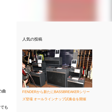
人気の投稿
の曲
FENDERから新たにBASSBREAKERシリー
、
ズ登場 オールラインナップ試奏会を開催
けでも