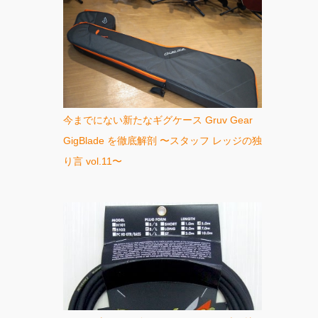
今までにない新たなギグケース Gruv Gear
GigBlade を徹底解剖 〜スタッフ レッジの独
り言 vol.11〜