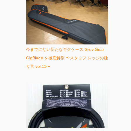
今までにない新たなギグケース Gruv Gear
GigBlade を徹底解剖 〜スタッフ レッジの独
り言 vol.11〜