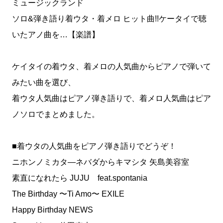
ミュージックランド
ソロ&弾き語り着ウタ・着メロ ヒット曲!!ケータイで聴
いたアノ曲を…【楽譜】
ケイタイの着ウタ、着メロの人気曲からピアノで弾いて
みたい曲を選び、
着ウタ人気曲はピアノ弾き語りで、着メロ人気曲はピア
ノソロでまとめました。
■着ウタの人気曲をピアノ弾き語りでどうぞ！
ニホンノミカタ—ネバダからキマシタ 矢島美容室
素直になれたら JUJU feat.spontania
The Birthday 〜Ti Amo〜 EXILE
Happy Birthday NEWS