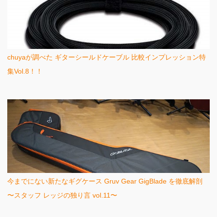
chuyaが調べた ギターシールドケーブル 比較インプレッション特
集Vol.8！！
今までにない新たなギグケース Gruv Gear GigBlade を徹底解剖
〜スタッフ レッジの独り言 vol.11〜