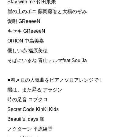
Stay with me 倖田來未
崖の上のポニ 藤岡藤巻と大橋のぞみ
愛唄 GReeeeN
キセキ GReeeeN
ORION 中島美嘉
優しい赤 福原美穂
そばにいるね 青山テルマfeat.SoulJa
■着メロの人気曲をピアノソロアレンジで！
陽は、また昇る アラジン
時の足音 コブクロ
Secret Code KinKi Kids
Beautiful days 嵐
ノクターン 平原綾香