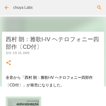
スキップしてメイン コンテンツに移動
chuya Labs
西村 朗：雅歌I-IV ヘテロフォニー四
部作〔CD付〕
日付:
3月 16, 2009
全音から「西村 朗：雅歌I-IV ヘテロフォニー四部作
〔CD付〕」が発売になりました。