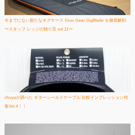
今までにない新たなギグケース Gruv Gear GigBlade を徹底解剖
〜スタッフ レッジの独り言 vol.11〜
chuyaが調べた ギターシールドケーブル 比較インプレッション特
集Vol.4！！