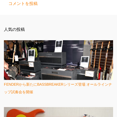
コメントを投稿
コ
メ
ン
人気の投稿
ト
FENDERから新たにBASSBREAKERシリーズ登場 オールラインナ
ップ試奏会を開催