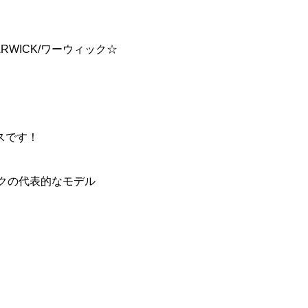
WICK/ワーウィック☆
！
スです！
ックの代表的なモデル