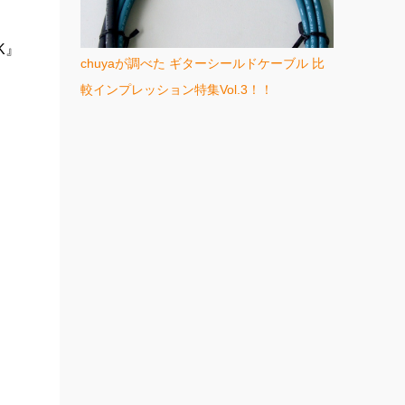
K』
chuyaが調べた ギターシールドケーブル 比
較インプレッション特集Vol.3！！