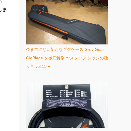
す
しま
今までにない新たなギグケース Gruv Gear
GigBlade を徹底解剖 〜スタッフ レッジの独
り言 vol.11〜