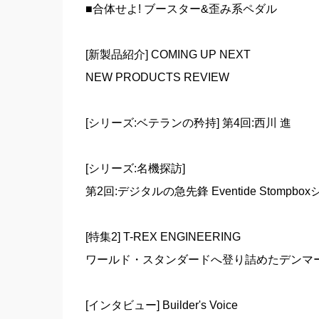
■合体せよ! ブースター&歪み系ペダル
[新製品紹介] COMING UP NEXT
NEW PRODUCTS REVIEW
[シリーズ:ベテランの矜持] 第4回:西川 進
[シリーズ:名機探訪]
第2回:デジタルの急先鋒 Eventide Stompbo
[特集2] T-REX ENGINEERING
ワールド・スタンダードへ登り詰めたデンマ
[インタビュー] Builder's Voice