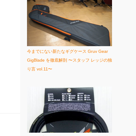
今までにない新たなギグケース Gruv Gear
GigBlade を徹底解剖 〜スタッフ レッジの独
り言 vol.11〜