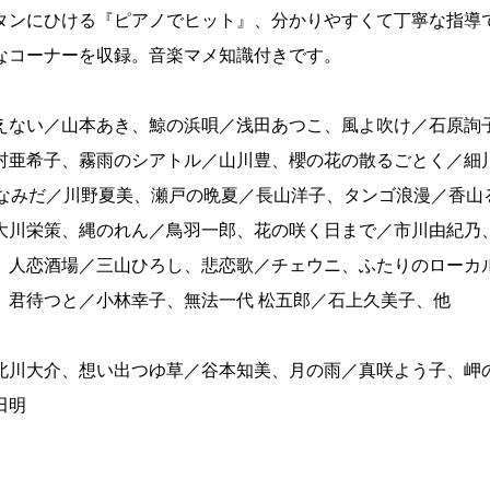
タンにひける『ピアノでヒット』、分かりやすくて丁寧な指導
なコーナーを収録。音楽マメ知識付きです。
えない／山本あき、鯨の浜唄／浅田あつこ、風よ吹け／石原詢
村亜希子、霧雨のシアトル／山川豊、櫻の花の散るごとく／細
せなみだ／川野夏美、瀬戸の晩夏／長山洋子、タンゴ浪漫／香山
大川栄策、縄のれん／鳥羽一郎、花の咲く日まで／市川由紀乃
、人恋酒場／三山ひろし、悲恋歌／チェウニ、ふたりのローカ
、君待つと／小林幸子、無法一代 松五郎／石上久美子、他
北川大介、想い出つゆ草／谷本知美、月の雨／真咲よう子、岬
田明