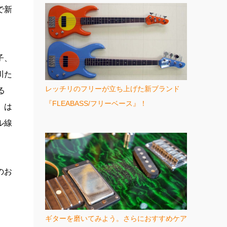
で新
子、
川た
レッチリのフリーが立ち上げた新ブランド
る
『FLEABASS/フリーベース』！
、は
ル線
のお
ギターを磨いてみよう。さらにおすすめケア