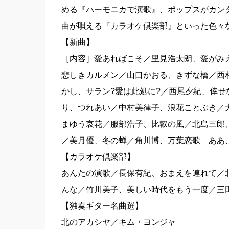
める『ハーモニカで演歌』、ポップスがカン
曲が唄える『カラオケ倶楽部』といった色々
【新曲】
［内容］愛あればこそ／里見浩太朗、愛がみ
悲しきカルメン／山口かおる、きずな橋／西
かし、サラン?愛は此処に?／西尾夕紀、倖
り、つれあい／中村美律子、浪花ことぶき／
まゆう哀花／服部浩子、比叡の風／北島三郎
／美月優、冬の蝉／角川博、万葉恋歌 ああ
【カラオケ倶楽部】
あんたの演歌／長保有紀、おまえを連れて／
んな／竹川美子、美しい時代をもう一度／三
【独奏ギター名曲選】
北のアカシヤ／キム・ヨンジャ