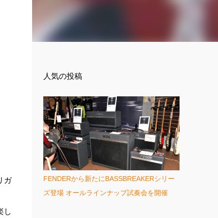
人気の投稿
FENDERから新たにBASSBREAKERシリー
リガ
ズ登場 オールラインナップ試奏会を開催
楽し