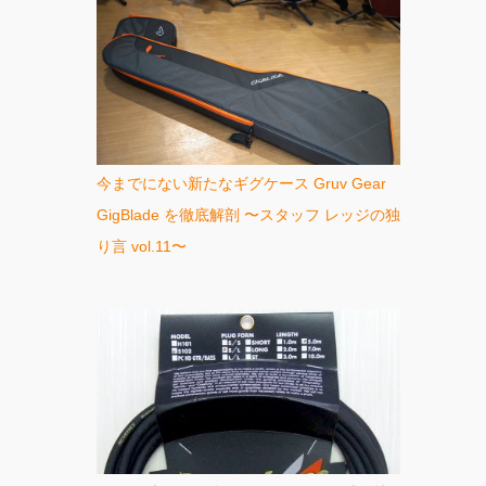
今までにない新たなギグケース Gruv Gear
GigBlade を徹底解剖 〜スタッフ レッジの独
り言 vol.11〜