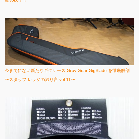
集Vol.8！！
今までにない新たなギグケース Gruv Gear GigBlade を徹底解剖
〜スタッフ レッジの独り言 vol.11〜