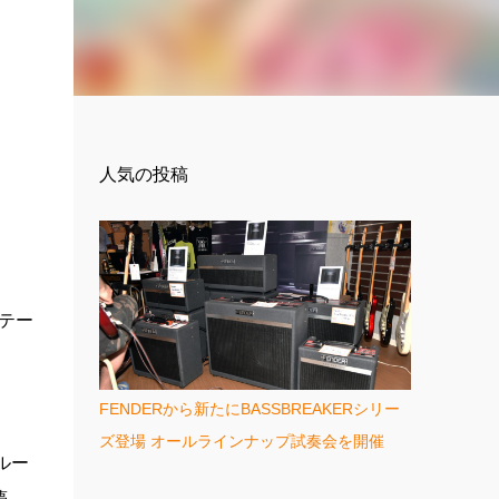
人気の投稿
新テー
FENDERから新たにBASSBREAKERシリー
ズ登場 オールラインナップ試奏会を開催
のルー
夢