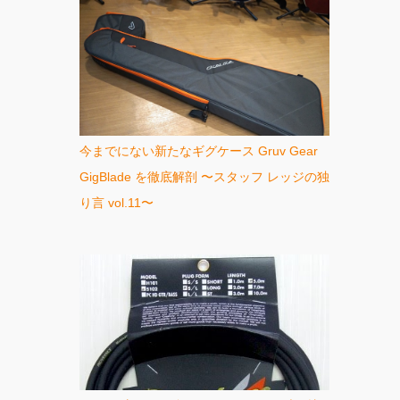
今までにない新たなギグケース Gruv Gear
GigBlade を徹底解剖 〜スタッフ レッジの独
り言 vol.11〜