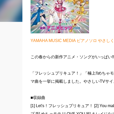
YAMAHA MUSIC MEDIA ピアノソロ やさ
この春からの新作アニメ・ソングがいっぱい!!
「フレッシュプリキュア！」「極上!!めちゃモ
マ曲を一挙に掲載しました。やさしいTVサイ
■収録曲
[1] Let's！フレッシュプリキュア！ [2] You 
プ [5] めちゃモテ I LOVE YOU [6] キレイになりたい