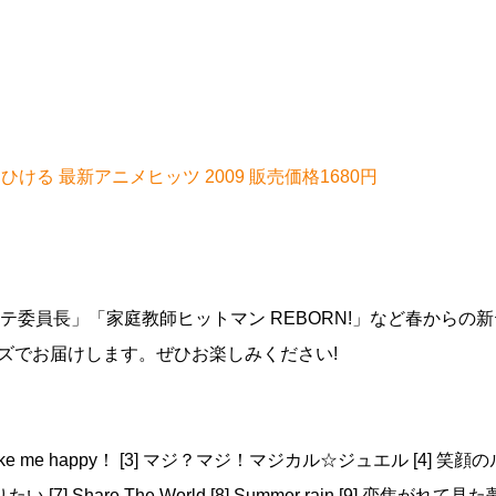
しくひける 最新アニメヒッツ 2009 販売価格1680円
テ委員長」「家庭教師ヒットマン REBORN!」など春からの
ズでお届けします。ぜひお楽しみください!
make me happy！ [3] マジ？マジ！マジカル☆ジュエル [4] 笑顔
 [7] Share The World [8] Summer rain [9] 恋焦がれて見た