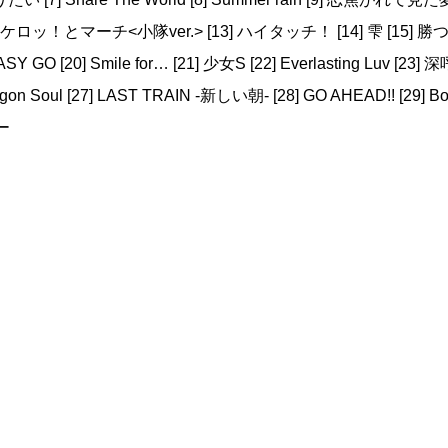
] ケロッ！とマーチ<小隊ver.> [13] ハイタッチ！ [14] 雫 [15] 勝
SY GO [20] Smile for… [21] 少女S [22] Everlasting Luv [23] 
gon Soul [27] LAST TRAIN -新しい朝- [28] GO AHEAD!! [29] Bo
ー