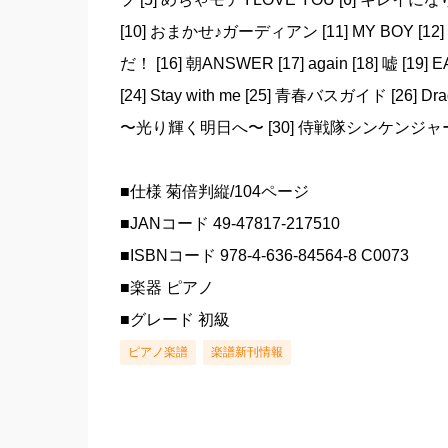
[10] おまかせ♪ガーディアン [11] MY BOY [12
だ！ [16] 朝ANSWER [17] again [18] 嘘 [19] EA
[24] Stay with me [25] 青春バスガイド [26] Dra
〜光り輝く明日へ〜 [30] 侍戦隊シンケンジャ
■仕様 菊倍判縦/104ページ
■JANコード 49-47817-217510
■ISBNコード 978-4-636-84564-8 C0073
■楽器 ピアノ
■グレード 初級
ピアノ楽譜
楽譜新刊情報