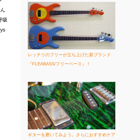
つん
深呼吸
ys
レッチリのフリーが立ち上げた新ブランド
『FLEABASS/フリーベース』！
ギターを磨いてみよう。さらにおすすめケア