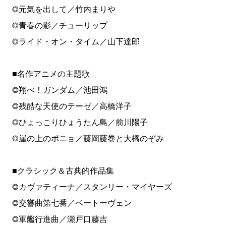
◎元気を出して／竹内まりや
◎青春の影／チューリップ
◎ライド・オン・タイム／山下達郎
■名作アニメの主題歌
◎翔べ！ガンダム／池田鴻
◎残酷な天使のテーゼ／高橋洋子
◎ひょっこりひょうたん島／前川陽子
◎崖の上のポニョ／藤岡藤巻と大橋のぞみ
■クラシック＆古典的作品集
◎カヴァティーナ／スタンリー・マイヤーズ
◎交響曲第七番／ベートーヴェン
◎軍艦行進曲／瀬戸口藤吉