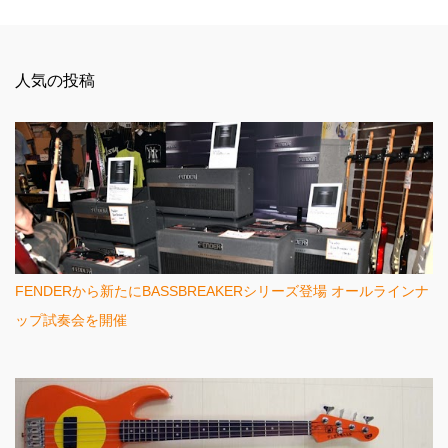
コ
メ
ン
人気の投稿
ト
FENDERから新たにBASSBREAKERシリーズ登場 オールラインナ
ップ試奏会を開催