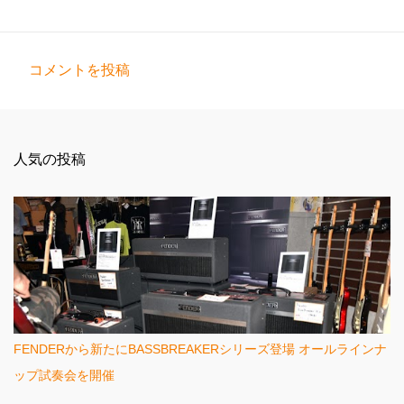
コメントを投稿
コ
メ
ン
人気の投稿
ト
FENDERから新たにBASSBREAKERシリーズ登場 オールラインナ
ップ試奏会を開催