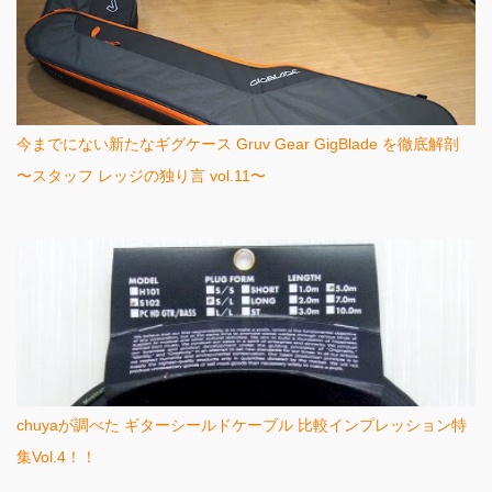
今までにない新たなギグケース Gruv Gear GigBlade を徹底解剖
〜スタッフ レッジの独り言 vol.11〜
chuyaが調べた ギターシールドケーブル 比較インプレッション特
集Vol.4！！