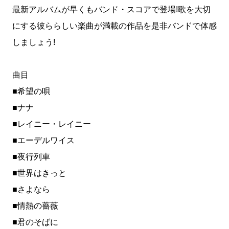
最新アルバムが早くもバンド・スコアで登場!歌を大切
にする彼ららしい楽曲が満載の作品を是非バンドで体感
しましょう!
曲目
■希望の唄
■ナナ
■レイニー・レイニー
■エーデルワイス
■夜行列車
■世界はきっと
■さよなら
■情熱の薔薇
■君のそばに