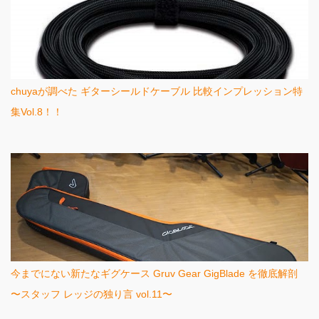
chuyaが調べた ギターシールドケーブル 比較インプレッション特
集Vol.8！！
今までにない新たなギグケース Gruv Gear GigBlade を徹底解剖
〜スタッフ レッジの独り言 vol.11〜