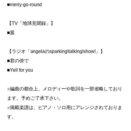
■merry-go-round
【TV「地球見聞録」】
■翼
【ラジオ「angelaのsparking!talking!show!」】
■君の傍で
■Yell for you
※編曲の都合上、メロディーや歌詞を一部省略しており
ます。予めご了承下さい。
※掲載楽譜は、ピアノ・ソロ用にアレンジされておりま
す。