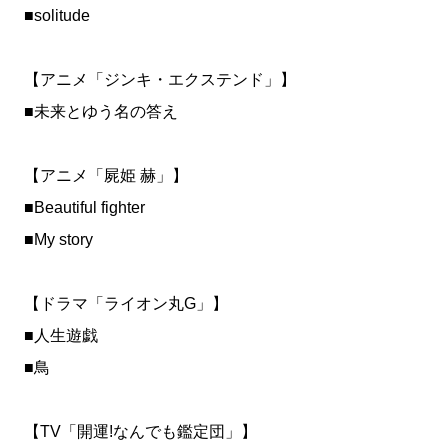
■solitude
【アニメ「ジンキ・エクステンド」】
■未来とゆう名の答え
【アニメ「屍姫 赫」】
■Beautiful fighter
■My story
【ドラマ「ライオン丸G」】
■人生遊戯
■鳥
【TV「開運!なんでも鑑定団」】