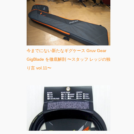
今までにない新たなギグケース Gruv Gear
GigBlade を徹底解剖 〜スタッフ レッジの独
り言 vol.11〜