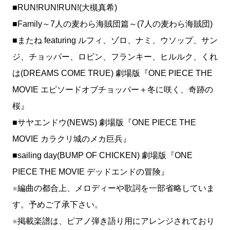
■RUN!RUN!RUN!(大槻真希)
■Family～7人の麦わら海賊団篇～(7人の麦わら海賊団)
■またね featuring ルフィ、ゾロ、ナミ、ウソップ、サン
ジ、チョッパー、ロビン、フランキー、ヒルルク、くれ
は(DREAMS COME TRUE) 劇場版『ONE PIECE THE
MOVIE エピソードオブチョッパー＋冬に咲く、奇跡の
桜』
■サヤエンドウ(NEWS) 劇場版『ONE PIECE THE
MOVIE カラクリ城のメカ巨兵』
■sailing day(BUMP OF CHICKEN) 劇場版『ONE
PIECE THE MOVIE デッドエンドの冒険』
※編曲の都合上、メロディーや歌詞を一部省略していま
す。予めご了承下さい。
※掲載楽譜は、ピアノ弾き語り用にアレンジされており