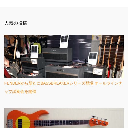
コ
メ
ン
人気の投稿
ト
FENDERから新たにBASSBREAKERシリーズ登場 オールラインナ
ップ試奏会を開催