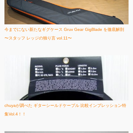
今までにない新たなギグケース Gruv Gear GigBlade を徹底解剖
〜スタッフ レッジの独り言 vol.11〜
chuyaが調べた ギターシールドケーブル 比較インプレッション特
集Vol.4！！