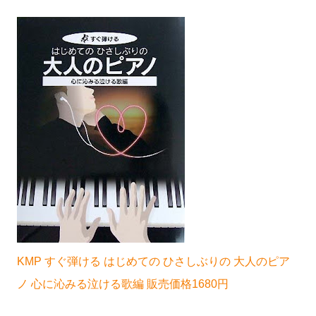
KMP すぐ弾ける はじめての ひさしぶりの 大人のピア
ノ 心に沁みる泣ける歌編 販売価格1680円