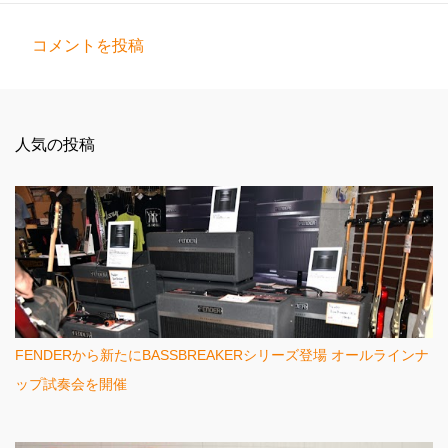
コメントを投稿
コ
メ
ン
人気の投稿
ト
FENDERから新たにBASSBREAKERシリーズ登場 オールラインナ
ップ試奏会を開催