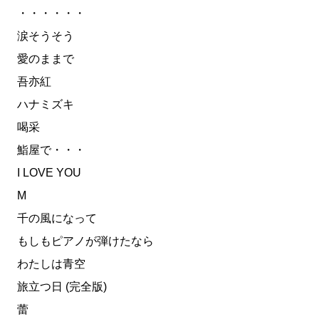
・・・・・・
涙そうそう
愛のままで
吾亦紅
ハナミズキ
喝采
鮨屋で・・・
I LOVE YOU
M
千の風になって
もしもピアノが弾けたなら
わたしは青空
旅立つ日 (完全版)
蕾