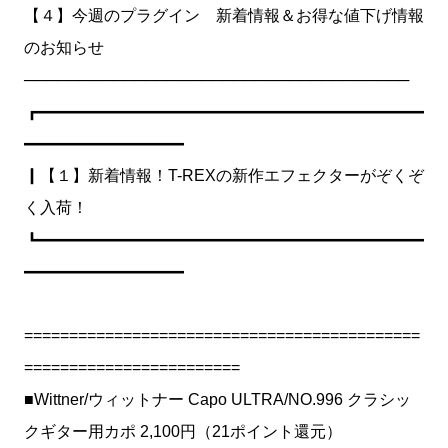
【４】今週のプラグイン 新着情報＆お得な値下げ情報
のお知らせ
───────────────────────────────────
┏━━━━━━━━━━━━━━━━━━━━━━━━
━━━━━━━━━━
┃【１】新着情報！T-REXの新作エフェクターがぞくぞ
く入荷！
┗━━━━━━━━━━━━━━━━━━━━━━━━
━━━━━━━━━━
============================================
========================
■Wittner/ウィットナー Capo ULTRA/NO.996 クラシッ
クギター用カポ 2,100円（21ポイント還元）