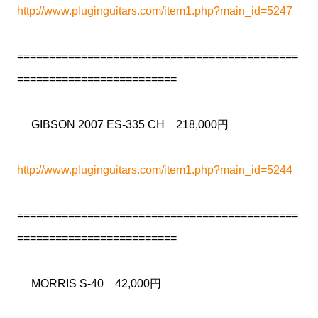
http://www.pluginguitars.com/item1.php?main_id=5247
============================================
=========================
GIBSON 2007 ES-335 CH 218,000円
http://www.pluginguitars.com/item1.php?main_id=5244
============================================
=========================
MORRIS S-40 42,000円