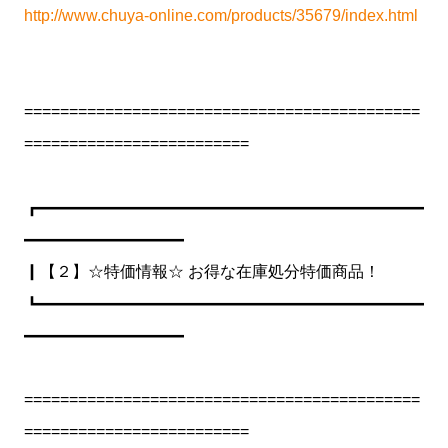
http://www.chuya-online.com/products/35679/index.html
============================================
=========================
┏━━━━━━━━━━━━━━━━━━━━━━━━
━━━━━━━━━━
┃【２】☆特価情報☆ お得な在庫処分特価商品！
┗━━━━━━━━━━━━━━━━━━━━━━━━
━━━━━━━━━━
============================================
=========================