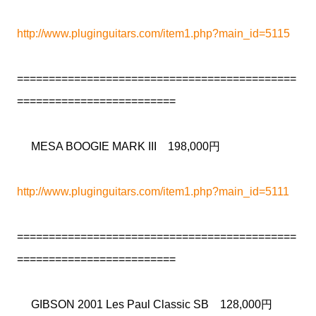
http://www.pluginguitars.com/item1.php?main_id=5115
============================================
=========================
MESA BOOGIE MARK III 198,000円
http://www.pluginguitars.com/item1.php?main_id=5111
============================================
=========================
GIBSON 2001 Les Paul Classic SB 128,000円