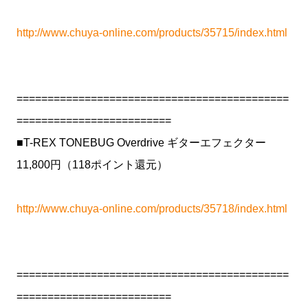
http://www.chuya-online.com/products/35715/index.html
============================================
=========================
■T-REX TONEBUG Overdrive ギターエフェクター
11,800円（118ポイント還元）
http://www.chuya-online.com/products/35718/index.html
============================================
=========================