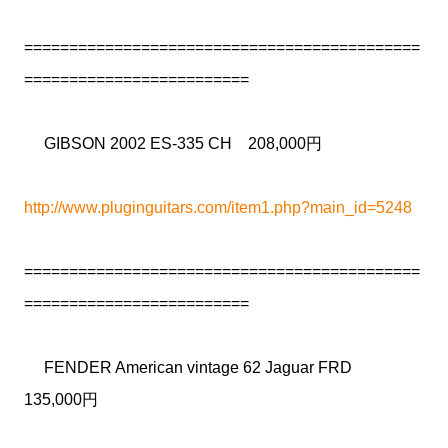
============================================
=========================
GIBSON 2002 ES-335 CH 208,000円
http://www.pluginguitars.com/item1.php?main_id=5248
============================================
=========================
FENDER American vintage 62 Jaguar FRD
135,000円