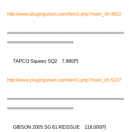
http://www.pluginguitars.com/item1.php?main_id=3602
============================================
=========================
TAPCO Squeez SQ2 7,980円
http://www.pluginguitars.com/item1.php?main_id=5237
============================================
=========================
GIBSON 2005 SG 61 REISSUE 118,000円