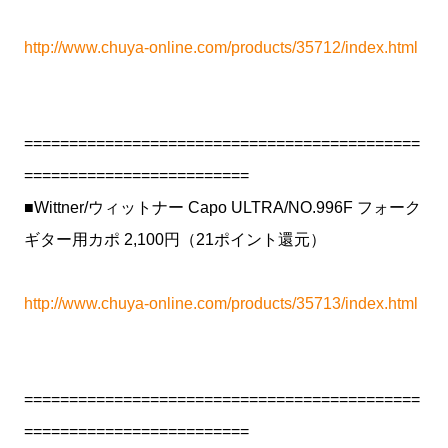
http://www.chuya-online.com/products/35712/index.html
============================================
=========================
■Wittner/ウィットナー Capo ULTRA/NO.996F フォーク
ギター用カポ 2,100円（21ポイント還元）
http://www.chuya-online.com/products/35713/index.html
============================================
=========================