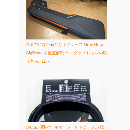
今までにない新たなギグケース Gruv Gear
GigBlade を徹底解剖 〜スタッフ レッジの独
り言 vol.11〜
chuyaが調べた ギターシールドケーブル 比