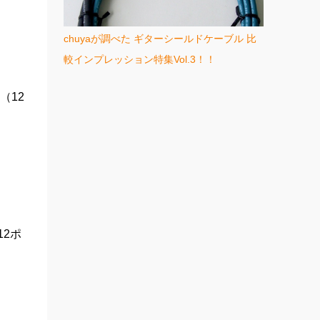
chuyaが調べた ギターシールドケーブル 比
較インプレッション特集Vol.3！！
（12
12ポ