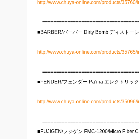
http://www.chuya-online.com/products/35760/i
===================================
■BARBER/バーバー Dirty Bomb ディス
http://www.chuya-online.com/products/35765/i
===================================
■FENDER/フェンダー Pa’ina エレクトリ
http://www.chuya-online.com/products/35096/i
===================================
■FUJIGEN/フジゲン FMC-1200/Micro Fi