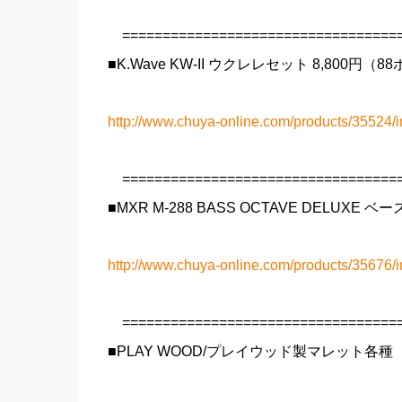
===================================
■K.Wave KW-II ウクレレセット 8,800円（
http://www.chuya-online.com/products/35524/i
===================================
■MXR M-288 BASS OCTAVE DELUXE
http://www.chuya-online.com/products/35676/i
===================================
■PLAY WOOD/プレイウッド製マレット各種