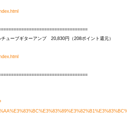
ndex.html
==================================
 オールチューブギターアンプ 20,830円（208ポイント還元）
ndex.html
==================================
?
3%83%AA%E3%83%BC%E3%83%89%E3%82%B1%E3%83%BC