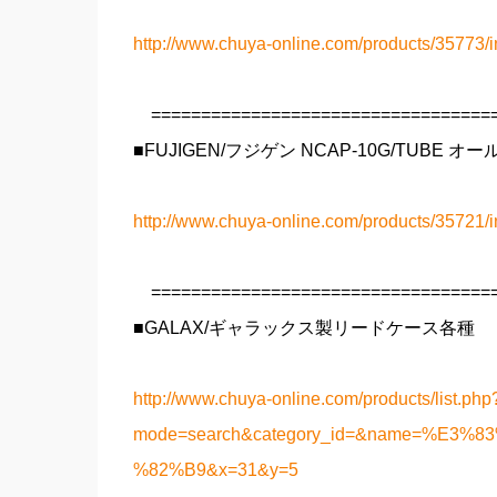
http://www.chuya-online.com/products/35773/i
===================================
■FUJIGEN/フジゲン NCAP-10G/TUBE
http://www.chuya-online.com/products/35721/i
===================================
■GALAX/ギャラックス製リードケース各種
http://www.chuya-online.com/products/list.php
mode=search&category_id=&name=%E
%82%B9&x=31&y=5