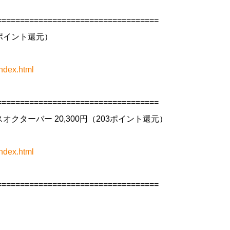
==================================
88ポイント還元）
ndex.html
==================================
 ベースオクターバー 20,300円（203ポイント還元）
ndex.html
==================================