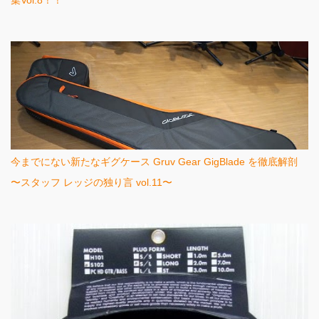
集Vol.8！！
今までにない新たなギグケース Gruv Gear GigBlade を徹底解剖
〜スタッフ レッジの独り言 vol.11〜