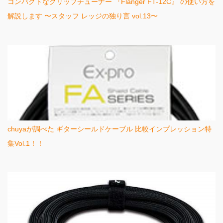
コンパクトなクリップチューナー 『Flanger FT-12C』 の使い方を
解説します 〜スタッフ レッジの独り言 vol.13〜
chuyaが調べた ギターシールドケーブル 比較インプレッション特
集Vol.1！！