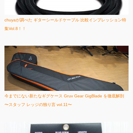
chuyaが調べた ギターシールドケーブル 比較インプレッション特
集Vol.8！！
今までにない新たなギグケース Gruv Gear GigBlade を徹底解剖
〜スタッフ レッジの独り言 vol.11〜