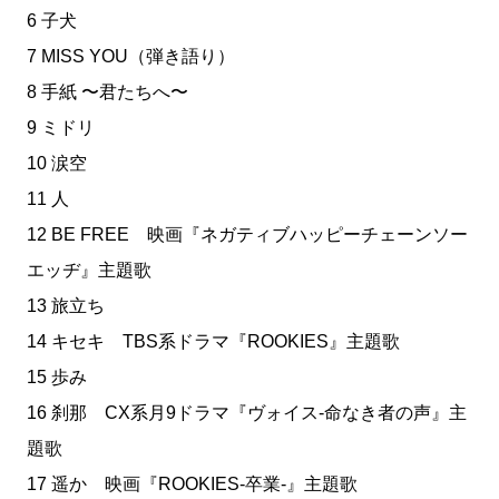
6 子犬
7 MISS YOU（弾き語り）
8 手紙 〜君たちへ〜
9 ミドリ
10 涙空
11 人
12 BE FREE 映画『ネガティブハッピーチェーンソー
エッヂ』主題歌
13 旅立ち
14 キセキ TBS系ドラマ『ROOKIES』主題歌
15 歩み
16 刹那 CX系月9ドラマ『ヴォイス-命なき者の声』主
題歌
17 遥か 映画『ROOKIES-卒業-』主題歌