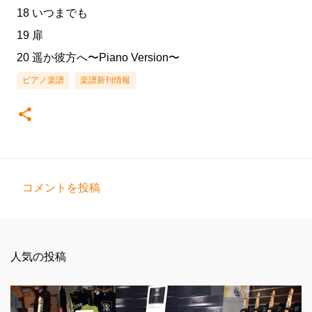
18 いつまでも
19 扉
20 遥か彼方へ〜Piano Version〜
ピアノ楽譜
楽譜新刊情報
コメントを投稿
コ
メ
ン
人気の投稿
ト