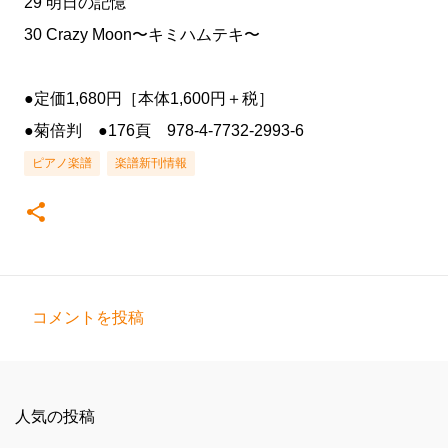
29 明日の記憶
30 Crazy Moon〜キミハムテキ〜
●定価1,680円［本体1,600円＋税］
●菊倍判 ●176頁 978-4-7732-2993-6
ピアノ楽譜
楽譜新刊情報
コメントを投稿
コ
メ
ン
人気の投稿
ト