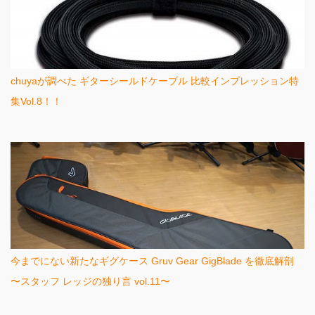
chuyaが調べた ギターシールドケーブル 比較インプレッション特
集Vol.8！！
今までにない新たなギグケース Gruv Gear GigBlade を徹底解剖
〜スタッフ レッジの独り言 vol.11〜