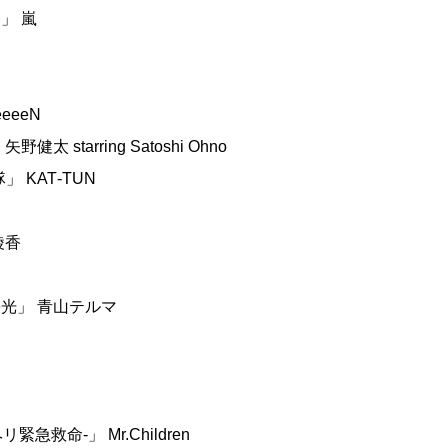
」 嵐
eeeN
tarring Satoshi Ohno
 KAT‐TUN
綾香
光」 青山テルマ
急救命‐」 Mr.Children