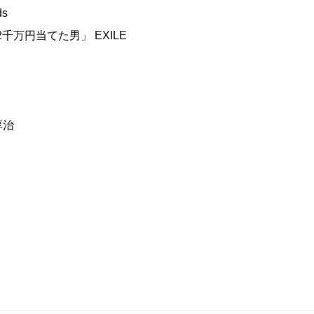
ds
2千万円当てた男」 EXILE
淳治