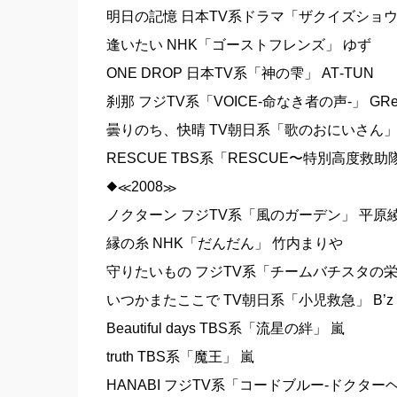
明日の記憶 日本TV系ドラマ「ザクイズショウ
逢いたい NHK「ゴーストフレンズ」 ゆず
ONE DROP 日本TV系「神の雫」 AT‐TUN
刹那 フジTV系「VOICE‐命なき者の声‐」 GRe
曇りのち、快晴 TV朝日系「歌のおにいさん」 矢野健太 s
RESCUE TBS系「RESCUE〜特別高度救助隊」
◆≪2008≫
ノクターン フジTV系「風のガーデン」 平原
縁の糸 NHK「だんだん」 竹内まりや
守りたいもの フジTV系「チームバチスタの栄
いつかまたここで TV朝日系「小児救急」 B’z
Beautiful days TBS系「流星の絆」 嵐
truth TBS系「魔王」 嵐
HANABI フジTV系「コードブルー‐ドクターヘリ緊