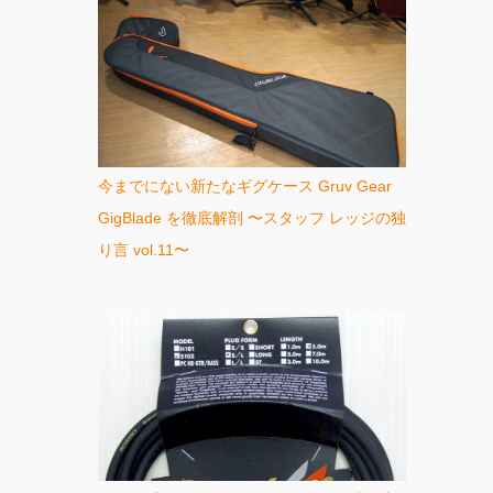
今までにない新たなギグケース Gruv Gear
GigBlade を徹底解剖 〜スタッフ レッジの独
り言 vol.11〜