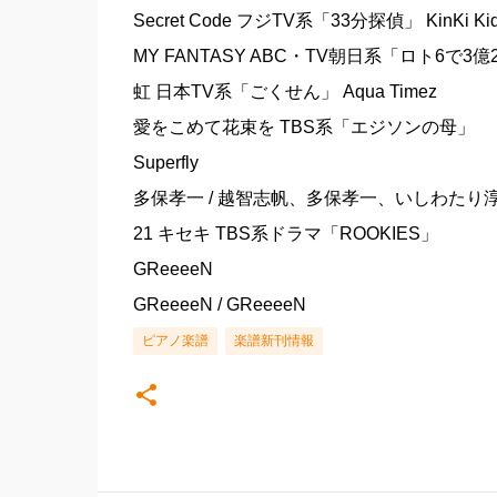
Secret Code フジTV系「33分探偵」 KinKi Ki
MY FANTASY ABC・TV朝日系「ロト6で3億
虹 日本TV系「ごくせん」 Aqua Timez
愛をこめて花束を TBS系「エジソンの母」
Superfly
多保孝一 / 越智志帆、多保孝一、いしわたり
21 キセキ TBS系ドラマ「ROOKIES」
GReeeeN
GReeeeN / GReeeeN
ピアノ楽譜
楽譜新刊情報