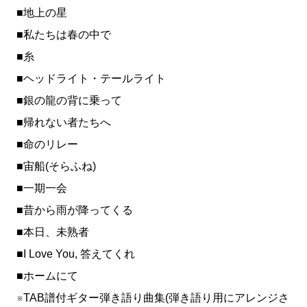
■地上の星
■私たちは春の中で
■糸
■ヘッドライト・テールライト
■銀の龍の背に乗って
■帰れない者たちへ
■命のリレー
■宙船(そらふね)
■一期一会
■昔から雨が降ってくる
■本日、未熟者
■I Love You, 答えてくれ
■ホームにて
※TAB譜付ギター弾き語り曲集(弾き語り用にアレンジさ