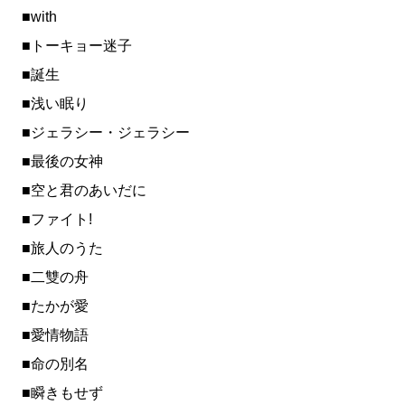
■with
■トーキョー迷子
■誕生
■浅い眠り
■ジェラシー・ジェラシー
■最後の女神
■空と君のあいだに
■ファイト!
■旅人のうた
■二雙の舟
■たかが愛
■愛情物語
■命の別名
■瞬きもせず