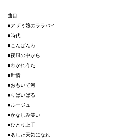
曲目
■アザミ嬢のララバイ
■時代
■こんばんわ
■夜風の中から
■わかれうた
■世情
■おもいで河
■りばいばる
■ルージュ
■かなしみ笑い
■ひとり上手
■あした天気になれ