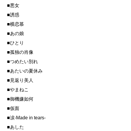
■悪女
■誘惑
■横恋慕
■あの娘
■ひとり
■孤独の肖像
■つめたい別れ
■あたいの夏休み
■見返り美人
■やまねこ
■御機嫌如何
■仮面
■涙-Made in tears-
■あした