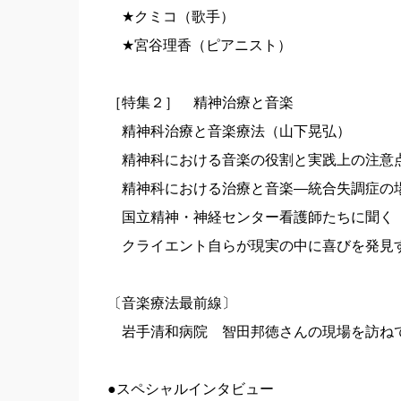
★クミコ（歌手）
★宮谷理香（ピアニスト）
［特集２］ 精神治療と音楽
精神科治療と音楽療法（山下晃弘）
精神科における音楽の役割と実践上の注意
精神科における治療と音楽—統合失調症の
国立精神・神経センター看護師たちに聞く
クライエント自らが現実の中に喜びを発見
〔音楽療法最前線〕
岩手清和病院 智田邦徳さんの現場を訪ね
●スペシャルインタビュー