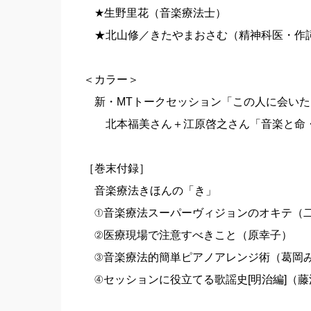
★生野里花（音楽療法士）
★北山修／きたやまおさむ（精神科医・作
＜カラー＞
新・MTトークセッション「この人に会いた
北本福美さん＋江原啓之さん「音楽と命
［巻末付録］
音楽療法きほんの「き」
①音楽療法スーパーヴィジョンのオキテ（
②医療現場で注意すべきこと（原幸子）
③音楽療法的簡単ピアノアレンジ術（葛岡
④セッションに役立てる歌謡史[明治編]（藤