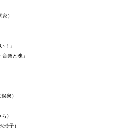
詞家）
い！」
・音楽と魂」
二俣泉）
みち）
沢玲子）