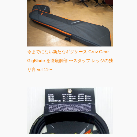
今までにない新たなギグケース Gruv Gear
GigBlade を徹底解剖 〜スタッフ レッジの独
り言 vol.11〜