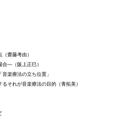
点（齋藤考由）
場合—（阪上正巳）
「音楽療法の立ち位置」
するそれが音楽療法の目的（青拓美）
て