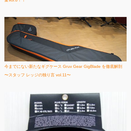
集Vol.8！！
今までにない新たなギグケース Gruv Gear GigBlade を徹底解剖
〜スタッフ レッジの独り言 vol.11〜