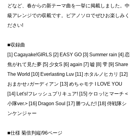
どなど、春からの新テーマ曲を一挙に掲載しました。中
級アレンジでの収載です。ピアノソロでぜひお楽しみく
ださい!
■収録曲
[1] Cagayake!GIRLS [2] EASY GO [3] Summer rain [4] 恋
焦がれて見た夢 [5] 少女S [6] again [7] 嘘 [8] 雫 [9] Share
The World [10] Everlasting Luv [11] ホタルノヒカリ [12]
おまかせ♪ガーディアン [13] めちゃモテ I LOVE YOU
[14] Let's!フレッシュプリキュア! [15] ケロッ!とマーチ <
小隊ver.> [16] Dragon Soul [17] 勝つんだ! [18] 侍戦隊シ
ンケンジャー
■仕様 菊倍判縦/96ページ