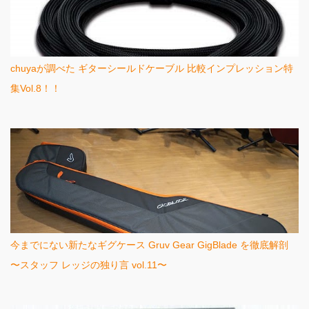
chuyaが調べた ギターシールドケーブル 比較インプレッション特
集Vol.8！！
今までにない新たなギグケース Gruv Gear GigBlade を徹底解剖
〜スタッフ レッジの独り言 vol.11〜