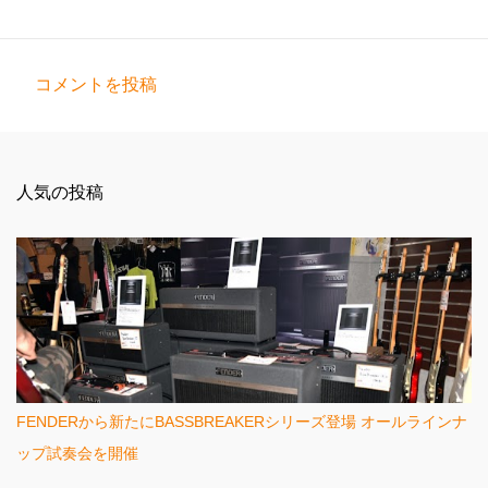
コメントを投稿
コ
メ
ン
人気の投稿
ト
FENDERから新たにBASSBREAKERシリーズ登場 オールラインナ
ップ試奏会を開催