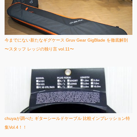
今までにない新たなギグケース Gruv Gear GigBlade を徹底解剖
〜スタッフ レッジの独り言 vol.11〜
chuyaが調べた ギターシールドケーブル 比較インプレッション特
集Vol.4！！