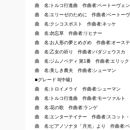
曲 名:トルコ行進曲 作曲者:ベートーヴェン
曲 名:エリーゼのために 作曲者:ベートー
曲 名:クシコスポスト 作曲者:ネッケ
曲 名:勿忘草 作曲者:リヒナー
曲 名:お人形の夢とめざめ 作曲者:オース
曲 名:乙女の祈り 作曲者:バダジェウスカ
曲 名:ジムノペディ 第1番 作曲者:エリッ
曲 名:美しき農夫 作曲者:シューマン
■グレード II(中級)
曲 名:トロイメライ 作曲者:シューマン
曲 名:トルコ行進曲 作曲者:モーツァルト
曲 名:花の歌 作曲者:ランゲ
曲 名:エンターテイナー 作曲者:スコット
曲 名:ピアノソナタ「月光」より 作曲者: