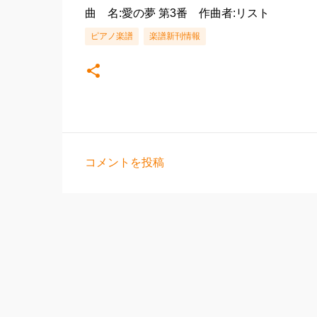
曲 名:愛の夢 第3番 作曲者:リスト
ピアノ楽譜
楽譜新刊情報
コメントを投稿
コ
メ
ン
ト