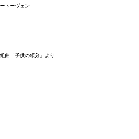
ベートーヴェン
ノ組曲「子供の領分」より