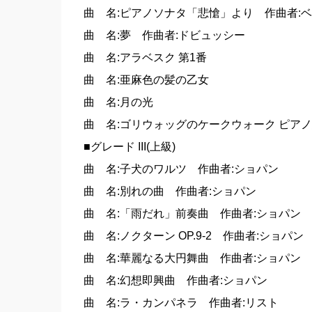
曲 名:ピアノソナタ「悲愴」より 作曲者:
曲 名:夢 作曲者:ドビュッシー
曲 名:アラベスク 第1番
曲 名:亜麻色の髪の乙女
曲 名:月の光
曲 名:ゴリウォッグのケークウォーク ピア
■グレード III(上級)
曲 名:子犬のワルツ 作曲者:ショパン
曲 名:別れの曲 作曲者:ショパン
曲 名:「雨だれ」前奏曲 作曲者:ショパン
曲 名:ノクターン OP.9-2 作曲者:ショパン
曲 名:華麗なる大円舞曲 作曲者:ショパン
曲 名:幻想即興曲 作曲者:ショパン
曲 名:ラ・カンパネラ 作曲者:リスト