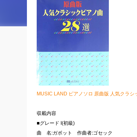
MUSIC LAND ピアノソロ 原曲版 人気クラシ
収載内容
■グレード I(初級)
曲 名:ガボット 作曲者:ゴセック