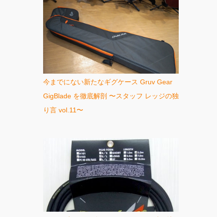
今までにない新たなギグケース Gruv Gear
GigBlade を徹底解剖 〜スタッフ レッジの独
り言 vol.11〜