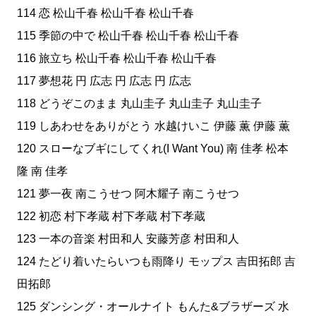
114 恋 松山千春 松山千春 松山千春
115 季節の中で 松山千春 松山千春 松山千春
116 旅立ち 松山千春 松山千春 松山千春
117 夢想花 円 広志 円 広志 円 広志
118 どうぞこのまま 丸山圭子 丸山圭子 丸山圭子
119 しあわせをありがとう 水越けいこ 伊藤 薫 伊藤 薫
120 スローなブギにしてくれ(I Want You) 南 佳孝 松本
隆 南 佳孝
121 夢一夜 南こうせつ 阿木耀子 南こうせつ
122 初恋 村下孝蔵 村下孝蔵 村下孝蔵
123 一本の音楽 村田和人 安藤芳彦 村田和人
124 たどり着いたらいつも雨降り モップス 吉田拓郎 吉
田拓郎
125 ダンシング・オールナイト もんた&ブラザーズ 水