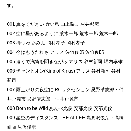
す。
001 翼をください 赤い鳥 山上路夫 村井邦彦
002 空に星があるように 荒木一郎 荒木一郎 荒木一郎
003 待つわ あみん 岡村孝子 岡村孝子
004 今はもうだれも アリス 佐竹俊郎 佐竹俊郎
005 遠くで汽笛を聞きながら アリス 谷村新司 堀内孝雄
006 チャンピオン(King of Kings) アリス 谷村新司 谷村
新司
007 雨上がりの夜空に RCサクセション 忌野清志郎・仲
井戸麗市 忌野清志郎・仲井戸麗市
008 Born to be Wild あんべ光俊 安部光俊 安部光俊
009 星空のディスタンス THE ALFEE 高見沢俊彦・高橋
研 高見沢俊彦