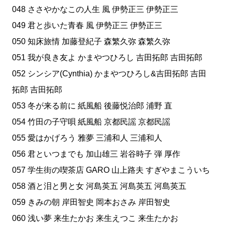
048 ささやかなこの人生 風 伊勢正三 伊勢正三
049 君と歩いた青春 風 伊勢正三 伊勢正三
050 知床旅情 加藤登紀子 森繁久弥 森繁久弥
051 我が良き友よ かまやつひろし 吉田拓郎 吉田拓郎
052 シンシア(Cynthia) かまやつひろし&吉田拓郎 吉田
拓郎 吉田拓郎
053 冬が来る前に 紙風船 後藤悦治郎 浦野 直
054 竹田の子守唄 紙風船 京都民謡 京都民謡
055 愛はかげろう 雅夢 三浦和人 三浦和人
056 君といつまでも 加山雄三 岩谷時子 弾 厚作
057 学生街の喫茶店 GARO 山上路夫 すぎやまこういち
058 酒と泪と男と女 河島英五 河島英五 河島英五
059 きみの朝 岸田智史 岡本おさみ 岸田智史
060 浅い夢 来生たかお 来生えつこ 来生たかお