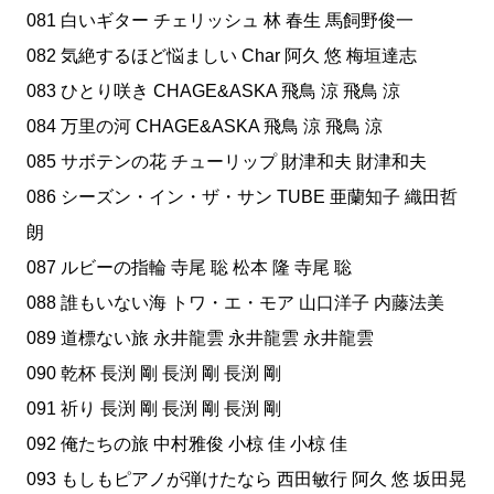
081 白いギター チェリッシュ 林 春生 馬飼野俊一
082 気絶するほど悩ましい Char 阿久 悠 梅垣達志
083 ひとり咲き CHAGE&ASKA 飛鳥 涼 飛鳥 涼
084 万里の河 CHAGE&ASKA 飛鳥 涼 飛鳥 涼
085 サボテンの花 チューリップ 財津和夫 財津和夫
086 シーズン・イン・ザ・サン TUBE 亜蘭知子 織田哲
朗
087 ルビーの指輪 寺尾 聡 松本 隆 寺尾 聡
088 誰もいない海 トワ・エ・モア 山口洋子 内藤法美
089 道標ない旅 永井龍雲 永井龍雲 永井龍雲
090 乾杯 長渕 剛 長渕 剛 長渕 剛
091 祈り 長渕 剛 長渕 剛 長渕 剛
092 俺たちの旅 中村雅俊 小椋 佳 小椋 佳
093 もしもピアノが弾けたなら 西田敏行 阿久 悠 坂田晃