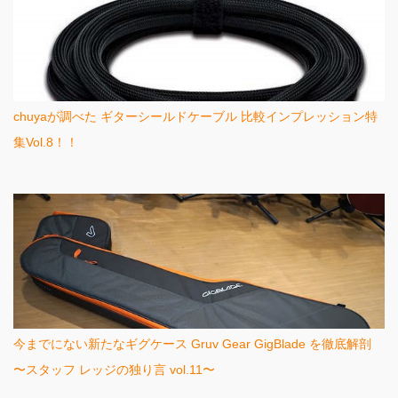
chuyaが調べた ギターシールドケーブル 比較インプレッション特
集Vol.8！！
今までにない新たなギグケース Gruv Gear GigBlade を徹底解剖
〜スタッフ レッジの独り言 vol.11〜