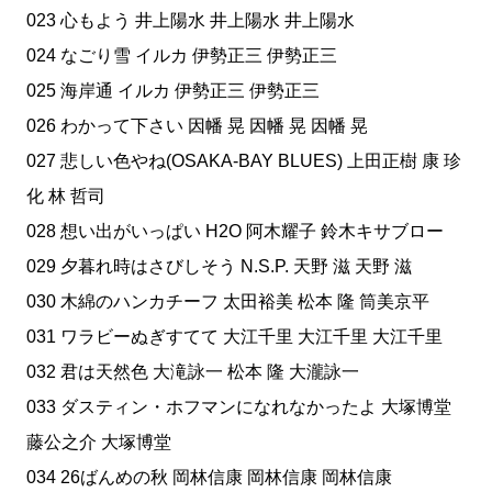
023 心もよう 井上陽水 井上陽水 井上陽水
024 なごり雪 イルカ 伊勢正三 伊勢正三
025 海岸通 イルカ 伊勢正三 伊勢正三
026 わかって下さい 因幡 晃 因幡 晃 因幡 晃
027 悲しい色やね(OSAKA-BAY BLUES) 上田正樹 康 珍
化 林 哲司
028 想い出がいっぱい H2O 阿木耀子 鈴木キサブロー
029 夕暮れ時はさびしそう N.S.P. 天野 滋 天野 滋
030 木綿のハンカチーフ 太田裕美 松本 隆 筒美京平
031 ワラビーぬぎすてて 大江千里 大江千里 大江千里
032 君は天然色 大滝詠一 松本 隆 大瀧詠一
033 ダスティン・ホフマンになれなかったよ 大塚博堂
藤公之介 大塚博堂
034 26ばんめの秋 岡林信康 岡林信康 岡林信康