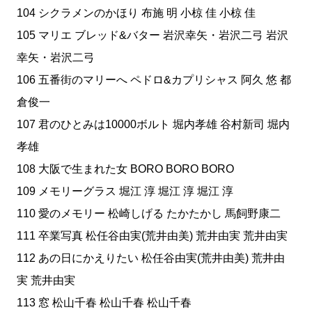
104 シクラメンのかほり 布施 明 小椋 佳 小椋 佳
105 マリエ ブレッド&バター 岩沢幸矢・岩沢二弓 岩沢
幸矢・岩沢二弓
106 五番街のマリーへ ペドロ&カプリシャス 阿久 悠 都
倉俊一
107 君のひとみは10000ボルト 堀内孝雄 谷村新司 堀内
孝雄
108 大阪で生まれた女 BORO BORO BORO
109 メモリーグラス 堀江 淳 堀江 淳 堀江 淳
110 愛のメモリー 松崎しげる たかたかし 馬飼野康二
111 卒業写真 松任谷由実(荒井由美) 荒井由実 荒井由実
112 あの日にかえりたい 松任谷由実(荒井由美) 荒井由
実 荒井由実
113 窓 松山千春 松山千春 松山千春