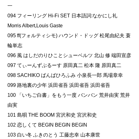
一
094 フィーリング Hi-Fi SET 日本語詞:なかにし礼
Morris Albert,Louis Gaste
095 ff(フォルティシモ) ハウンド・ドッグ 松尾由紀夫 蓑
輪単志
096 風 はしだのりひことシューベルツ 北山 修 端田宣彦
097 てぃーんずぶるーす 原田真二 松本 隆 原田真二
098 SACHIKO ばんばひろふみ 小泉長一郎 馬場章幸
099 路地裏の少年 浜田省吾 浜田省吾 浜田省吾
100 「いちご白書」をもう一度 バンバン 荒井由実 荒井
由実
101 島唄 THE BOOM 宮沢和史 宮沢和史
102 恋しくて BEGIN BEGIN BEGIN
103 白い冬 ふきのとう 工藤忠幸 山本康世