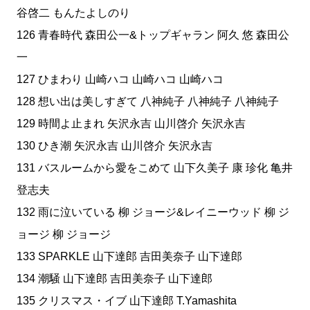
谷啓二 もんたよしのり
126 青春時代 森田公一&トップギャラン 阿久 悠 森田公
一
127 ひまわり 山崎ハコ 山崎ハコ 山崎ハコ
128 想い出は美しすぎて 八神純子 八神純子 八神純子
129 時間よ止まれ 矢沢永吉 山川啓介 矢沢永吉
130 ひき潮 矢沢永吉 山川啓介 矢沢永吉
131 バスルームから愛をこめて 山下久美子 康 珍化 亀井
登志夫
132 雨に泣いている 柳 ジョージ&レイニーウッド 柳 ジ
ョージ 柳 ジョージ
133 SPARKLE 山下達郎 吉田美奈子 山下達郎
134 潮騒 山下達郎 吉田美奈子 山下達郎
135 クリスマス・イブ 山下達郎 T.Yamashita