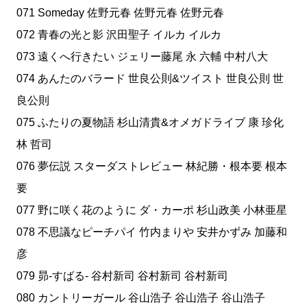
071 Someday 佐野元春 佐野元春 佐野元春
072 青春の光と影 沢田聖子 イルカ イルカ
073 遠くへ行きたい ジェリー藤尾 永 六輔 中村八大
074 あんたのバラード 世良公則&ツイスト 世良公則 世
良公則
075 ふたりの夏物語 杉山清貴&オメガドライブ 康 珍化
林 哲司
076 夢伝説 スターダストレビュー 林紀勝・根本要 根本
要
077 野に咲く花のように ダ・カーポ 杉山政美 小林亜星
078 不思議なピーチパイ 竹内まりや 安井かずみ 加藤和
彦
079 昴-すばる- 谷村新司 谷村新司 谷村新司
080 カントリーガール 谷山浩子 谷山浩子 谷山浩子