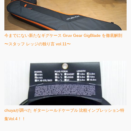
今までにない新たなギグケース Gruv Gear GigBlade を徹底解剖
〜スタッフ レッジの独り言 vol.11〜
chuyaが調べた ギターシールドケーブル 比較インプレッション特
集Vol.4！！