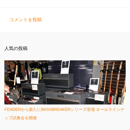
コメントを投稿
コ
メ
ン
人気の投稿
ト
FENDERから新たにBASSBREAKERシリーズ登場 オールラインナ
ップ試奏会を開催