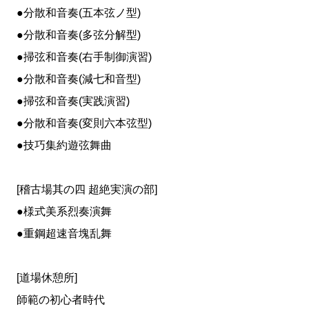
●分散和音奏(五本弦ノ型)
●分散和音奏(多弦分解型)
●掃弦和音奏(右手制御演習)
●分散和音奏(減七和音型)
●掃弦和音奏(実践演習)
●分散和音奏(変則六本弦型)
●技巧集約遊弦舞曲
[稽古場其の四 超絶実演の部]
●様式美系烈奏演舞
●重鋼超速音塊乱舞
[道場休憩所]
師範の初心者時代