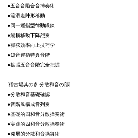
●五音音階合音挿奏術
●流滑走陣形移動
●同一運指型律動鍛錬
●縦横移動下降烈奏
●弾弦効率向上技巧学
●短音運指特異音階
●拡張五音音階完全把握
[稽古場其の参 分散和音の部]
●分散和音基礎確認
●音階風構成音列奏
●基礎的四和音分散操奏術
●実践的四和音分散操奏術
●発展的分散和音操舞術