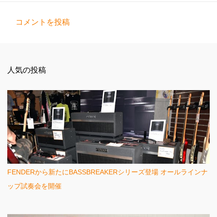
コメントを投稿
コ
メ
ン
人気の投稿
ト
FENDERから新たにBASSBREAKERシリーズ登場 オールラインナ
ップ試奏会を開催