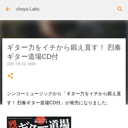
スキップしてメイン コンテンツに移動
chuya Labs
ギター力をイチから鍛え直す！ 烈奏
ギター道場CD付
日付:
7月 22, 2009
シンコーミュージックから「ギター力をイチから鍛え直
す！ 烈奏ギター道場CD付」が発売になりました。