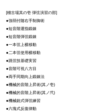
[稽古場其の壱 弾弦演習の部]
●強弱付随右手制御術
●短音階運指鍛錬
●短音階弾弦鍛錬
●一本弦上横移動
●二本弦使用横移動
●跳弦技基礎実習
●音階可視八方目
●両手同期向上鍛錬法
●機械的音階上昇術(其ノ壱)
●機械的音階上昇術(其ノ弐)
●機械銃式弾弦練習
●六塊式反復律動