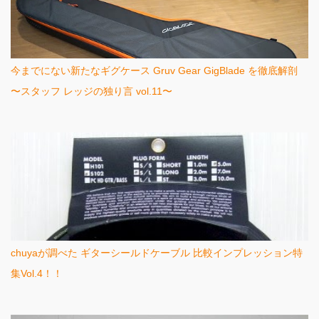
今までにない新たなギグケース Gruv Gear GigBlade を徹底解剖
〜スタッフ レッジの独り言 vol.11〜
chuyaが調べた ギターシールドケーブル 比較インプレッション特
集Vol.4！！