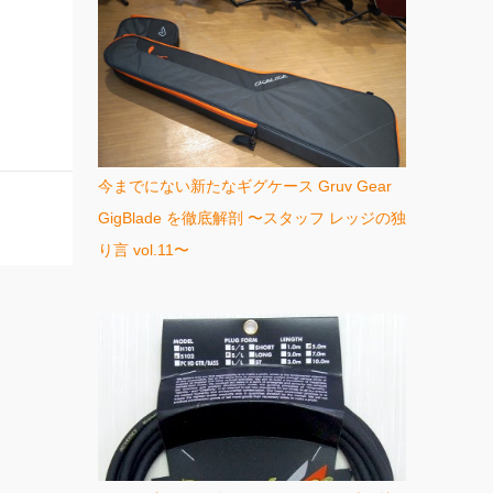
今までにない新たなギグケース Gruv Gear
GigBlade を徹底解剖 〜スタッフ レッジの独
り言 vol.11〜