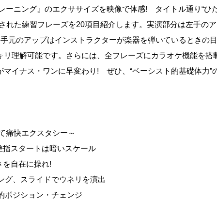
レーニング』のエクササイズを映像で体感! タイトル通り“ひ
された練習フレーズを20項目紹介します。実演部分は左手のア
手元のアップはインストラクターが楽器を弾いているときの目線
キリ理解可能です。さらには、全フレーズにカラオケ機能を搭
マイナス・ワンに早変わり! ぜひ、“ベーシスト的基礎体力”
めて痛快エクスタシー～
人差指スタートは暗いスケール
さを自在に操れ!
プリング、スライドでウネリを演出
率的ポジション・チェンジ