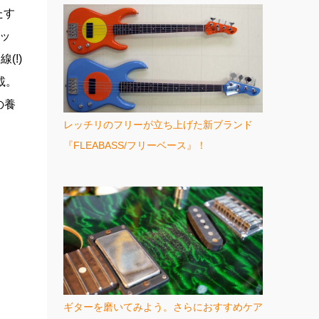
たす
ッ
(!)
載。
の養
レッチリのフリーが立ち上げた新ブランド
『FLEABASS/フリーベース』！
ギターを磨いてみよう。さらにおすすめケア