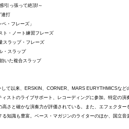
感!引っ張って絶頂!～
グ連打
ドンペ・フレーズ」
ースト・ノート練習フレーズ
大量スラップ・フレーズ
カル・スラップ
が効いた複合スラップ
て以来、ERSKIN、CORNER、MARS EURYTHMICSなど
ーティストのライブサポート、レコーディングに参加。特定の演
の高さと確かな演奏力が評価されている。また、エフェクター
する知識も豊富。ベース・マガジンのライターのほか、国立音