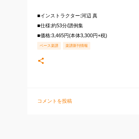
■インストラクター:河辺 真
■仕様:約53分/譜例集
■価格:3,465円(本体3,300円+税)
ベース楽譜
楽譜新刊情報
コメントを投稿
コ
メ
ン
ト