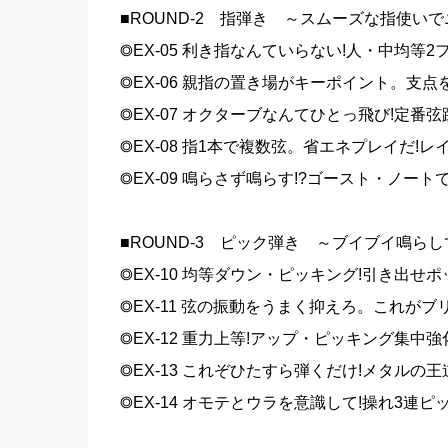
■ROUND-2 指弾き ～スムーズな指使い
◎EX-05 利き指なんていらない!人・中均等
◎EX-06 親指の置き場がキーポイント。支
◎EX-07 オクターブなんてひとっ飛び!定番
◎EX-08 指1本で複数弦。省エネプレイだ!レ
◎EX-09 鳴らさず鳴らす!?ゴースト・ノー
■ROUND-3 ピック弾き ～ブイブイ鳴ら
◎EX-10 均等ダウン・ピッキング!引き出せ
◎EX-11 弦の振動をうまく抑えろ。これが
◎EX-12 重力上等!アップ・ピッキング集中
◎EX-13 これぞひたすら弾くだけ!メタル
◎EX-14 オモテとウラを意識して!操れ3連ピ