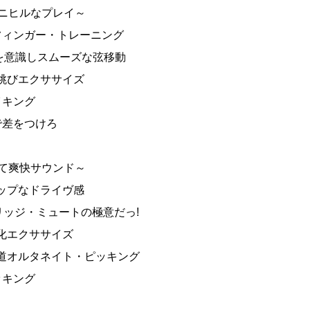
でニヒルなプレイ～
2フィンガー・トレーニング
点を意識しスムーズな弦移動
弦跳びエクササイズ
イキング
トで差をつけろ
して爽快サウンド～
ポップなドライヴ感
ブリッジ・ミュートの極意だっ!
強化エクササイズ
の王道オルタネイト・ピッキング
ッキング