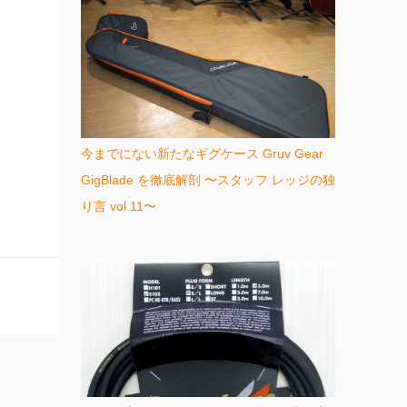
今までにない新たなギグケース Gruv Gear
GigBlade を徹底解剖 〜スタッフ レッジの独
り言 vol.11〜