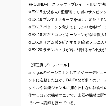
■ROUND-4 スラップ・プレイ ～叩いて快
◎EX-15 お父さん(指)頑張って!嵐のサムピン
◎EX-16 プルでオクターブを弾く。定番「
◎EX-17 パターンを覚えてしっかり攻略!ゴ
◎EX-18 左右のコンビネーションが命!音数
◎EX-19 リズム感を研ぎすませ!高速メカニ
◎EX-20 ラテンのノリが君に弾けるか?小技
【河辺真 プロフィール】
smorgasのベーシストとしてメジャーデビューし
ンドに在籍したほか、DAITAなど多くのア
タイルや音楽ジャンルに捕らわれない雑食性
作するほどの機材マニアで、楽器や機材に関
でベース講師も務めている。