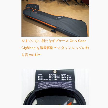
今までにない新たなギグケース Gruv Gear
GigBlade を徹底解剖 〜スタッフ レッジの独
り言 vol.11〜