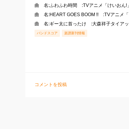
曲 名:ふわふわ時間 :TVアニメ「けいおん!
曲 名:HEART GOES BOOM !! :TVアニ
曲 名:ギー太に首ったけ :大森祥子タイアッ
バンドスコア
楽譜新刊情報
コメントを投稿
コ
メ
ン
ト