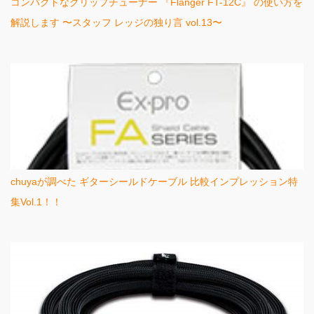
コンパクトなクリップチューナー 『Flanger FT-12C』 の使い方を
解説します 〜スタッフ レッジの独り言 vol.13〜
chuyaが調べた ギターシールドケーブル 比較インプレッション特
集Vol.1！！