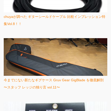
chuyaが調べた ギターシールドケーブル 比較インプレッション特
集Vol.8！！
今までにない新たなギグケース Gruv Gear GigBlade を徹底解剖
〜スタッフ レッジの独り言 vol.11〜