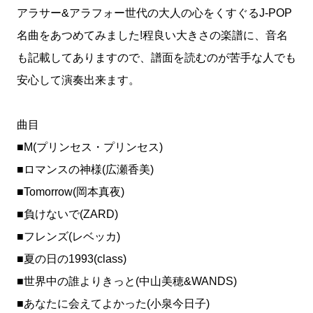
アラサー&アラフォー世代の大人の心をくすぐるJ-POP
名曲をあつめてみました!程良い大きさの楽譜に、音名
も記載してありますので、譜面を読むのが苦手な人でも
安心して演奏出来ます。
曲目
■M(プリンセス・プリンセス)
■ロマンスの神様(広瀬香美)
■Tomorrow(岡本真夜)
■負けないで(ZARD)
■フレンズ(レベッカ)
■夏の日の1993(class)
■世界中の誰よりきっと(中山美穂&WANDS)
■あなたに会えてよかった(小泉今日子)