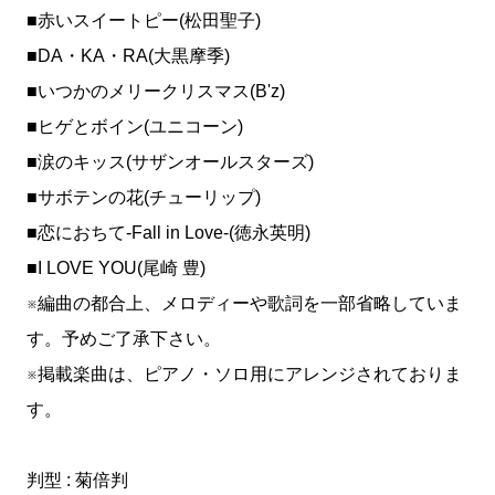
■赤いスイートピー(松田聖子)
■DA・KA・RA(大黒摩季)
■いつかのメリークリスマス(B'z)
■ヒゲとボイン(ユニコーン)
■涙のキッス(サザンオールスターズ)
■サボテンの花(チューリップ)
■恋におちて-Fall in Love-(徳永英明)
■I LOVE YOU(尾崎 豊)
※編曲の都合上、メロディーや歌詞を一部省略していま
す。予めご了承下さい。
※掲載楽曲は、ピアノ・ソロ用にアレンジされておりま
す。
判型 : 菊倍判