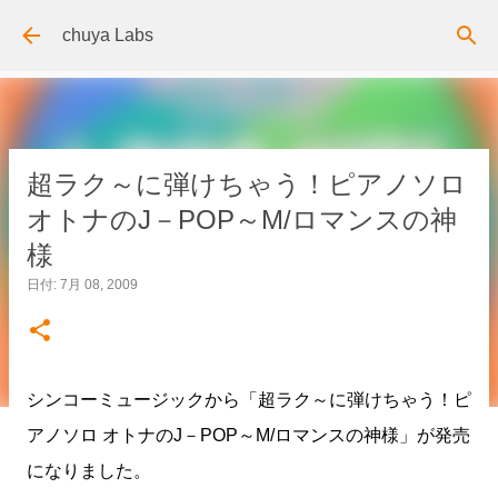
スキップしてメイン コンテンツに移動
chuya Labs
超ラク～に弾けちゃう！ピアノソロ
オトナのJ－POP～M/ロマンスの神
様
日付:
7月 08, 2009
シンコーミュージックから「超ラク～に弾けちゃう！ピ
アノソロ オトナのJ－POP～M/ロマンスの神様」が発売
になりました。