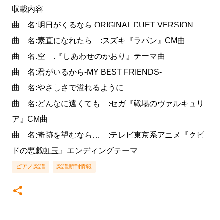
収載内容
曲 名:明日がくるなら ORIGINAL DUET VERSION
曲 名:素直になれたら :スズキ『ラパン』CM曲
曲 名:空 :『しあわせのかおり』テーマ曲
曲 名:君がいるから-MY BEST FRIENDS-
曲 名:やさしさで溢れるように
曲 名:どんなに遠くても :セガ『戦場のヴァルキュリ
ア』CM曲
曲 名:奇跡を望むなら… :テレビ東京系アニメ『クピ
ドの悪戯虹玉』エンディングテーマ
ピアノ楽譜
楽譜新刊情報