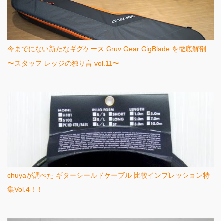
今までにない新たなギグケース Gruv Gear GigBlade を徹底解剖
〜スタッフ レッジの独り言 vol.11〜
chuyaが調べた ギターシールドケーブル 比較インプレッション特
集Vol.4！！