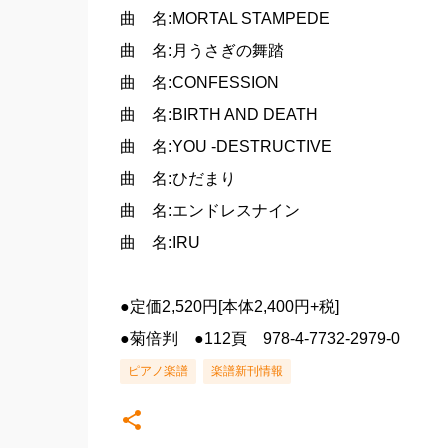
曲 名:MORTAL STAMPEDE
曲 名:月うさぎの舞踏
曲 名:CONFESSION
曲 名:BIRTH AND DEATH
曲 名:YOU -DESTRUCTIVE
曲 名:ひだまり
曲 名:エンドレスナイン
曲 名:IRU
●定価2,520円[本体2,400円+税]
●菊倍判 ●112頁 978-4-7732-2979-0
ピアノ楽譜
楽譜新刊情報