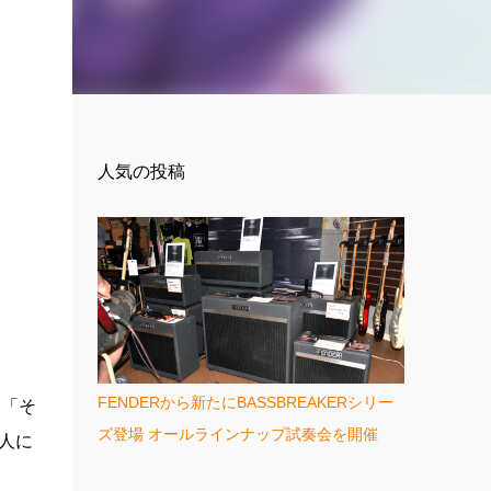
人気の投稿
FENDERから新たにBASSBREAKERシリー
」「そ
ズ登場 オールラインナップ試奏会を開催
人に