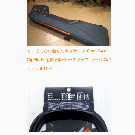
今までにない新たなギグケース Gruv Gear
GigBlade を徹底解剖 〜スタッフ レッジの独
り言 vol.11〜