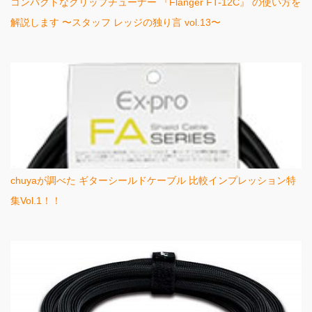
コンパクトなクリップチューナー 『Flanger FT-12C』 の使い方を
解説します 〜スタッフ レッジの独り言 vol.13〜
chuyaが調べた ギターシールドケーブル 比較インプレッション特
集Vol.1！！