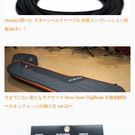
chuyaが調べた ギターシールドケーブル 比較インプレッション特
集Vol.8！！
今までにない新たなギグケース Gruv Gear GigBlade を徹底解剖
〜スタッフ レッジの独り言 vol.11〜