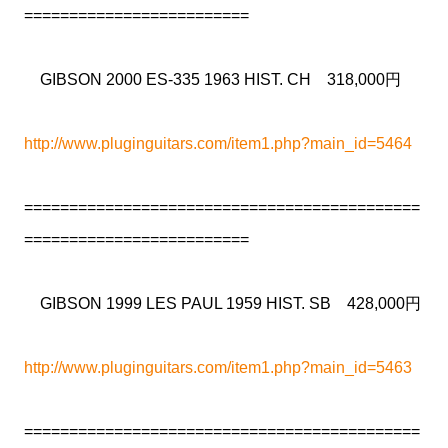
=========================
GIBSON 2000 ES-335 1963 HIST. CH 318,000円
http://www.pluginguitars.com/item1.php?main_id=5464
============================================
=========================
GIBSON 1999 LES PAUL 1959 HIST. SB 428,000円
http://www.pluginguitars.com/item1.php?main_id=5463
============================================