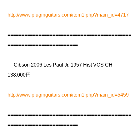
http://www.pluginguitars.com/item1.php?main_id=4717
============================================
=========================
Gibson 2006 Les Paul Jr. 1957 Hist VOS CH
138,000円
http://www.pluginguitars.com/item1.php?main_id=5459
============================================
=========================