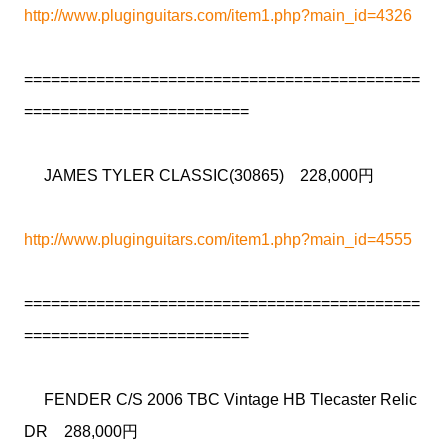
http://www.pluginguitars.com/item1.php?main_id=4326
============================================
=========================
JAMES TYLER CLASSIC(30865) 228,000円
http://www.pluginguitars.com/item1.php?main_id=4555
============================================
=========================
FENDER C/S 2006 TBC Vintage HB Tlecaster Relic
DR 288,000円