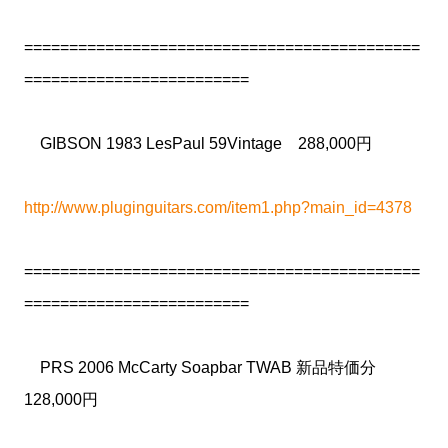
============================================
=========================
GIBSON 1983 LesPaul 59Vintage 288,000円
http://www.pluginguitars.com/item1.php?main_id=4378
============================================
=========================
PRS 2006 McCarty Soapbar TWAB 新品特価分
128,000円