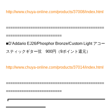
http://www.chuya-online.com/products/37008/index.html
============================================
=========================
■D'Addario EJ26/Phosphor Bronze/Custom Light アコー
スティックギター弦 900円（9ポイント還元）
http://www.chuya-online.com/products/37014/index.html
============================================
=========================
┏━━━━━━━━━━━━━━━━━━━━━━━━
━━━━━━━━━━