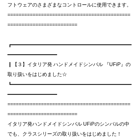
フトウェアのさまざまなコントロールに使用できます。
============================================
=========================
┏━━━━━━━━━━━━━━━━━━━━━━━━
━━━━━━━━━━
┃【３】イタリア発 ハンドメイドシンバル 『UFiP』の
取り扱いをはじめました☆
┗━━━━━━━━━━━━━━━━━━━━━━━━
━━━━━━━━━━
============================================
=========================
イタリア発ハンドメイドシンバル UFiPのシンバルの中
でも、クラスシリーズの取り扱いをはじめました！