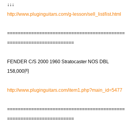
↓↓↓
http://www.pluginguitars.com/g-lesson/sell_list/list.html
============================================
=========================
FENDER C/S 2000 1960 Stratocaster NOS DBL
158,000円
http://www.pluginguitars.com/item1.php?main_id=5477
============================================
=========================