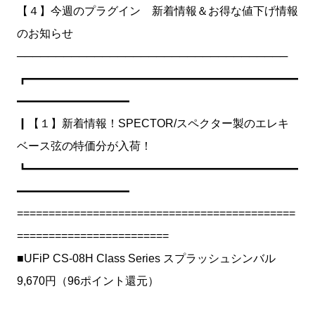
【４】今週のプラグイン 新着情報＆お得な値下げ情報
のお知らせ
───────────────────────────────────
┏━━━━━━━━━━━━━━━━━━━━━━━━
━━━━━━━━━━
┃【１】新着情報！SPECTOR/スペクター製のエレキ
ベース弦の特価分が入荷！
┗━━━━━━━━━━━━━━━━━━━━━━━━
━━━━━━━━━━
============================================
========================
■UFiP CS-08H Class Series スプラッシュシンバル
9,670円（96ポイント還元）