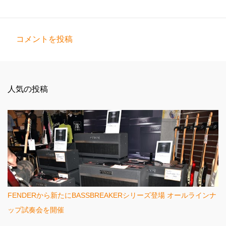
コメントを投稿
コ
メ
ン
人気の投稿
ト
FENDERから新たにBASSBREAKERシリーズ登場 オールラインナ
ップ試奏会を開催