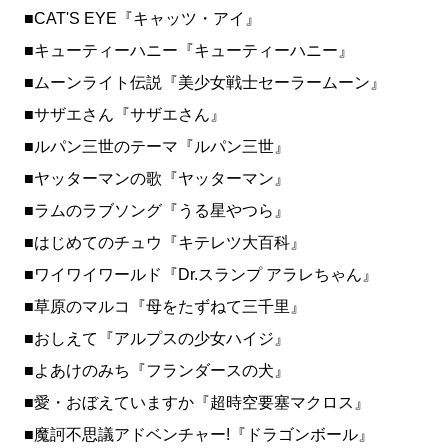
■CAT'S EYE『キャッツ・アイ』
■キューティーハニー『キューティーハニー』
■ムーンライト伝説『美少女戦士セーラームーン』
■サザエさん『サザエさん』
■ルパン三世のテーマ『ルパン三世』
■ヤッターマンの歌『ヤッターマン』
■ラムのラブソング『うる星やつら』
■はじめてのチュウ『キテレツ大百科』
■ワイワイワールド『Dr.スランプ アラレちゃん』
■草原のマルコ『母をたずねて三千里』
■おしえて『アルプスの少女ハイジ』
■よあけのみち『フランダースの犬』
■愛・おぼえていますか『超時空要塞マクロス』
■魔訶不思議アドベンチャー!『ドラゴンボール』