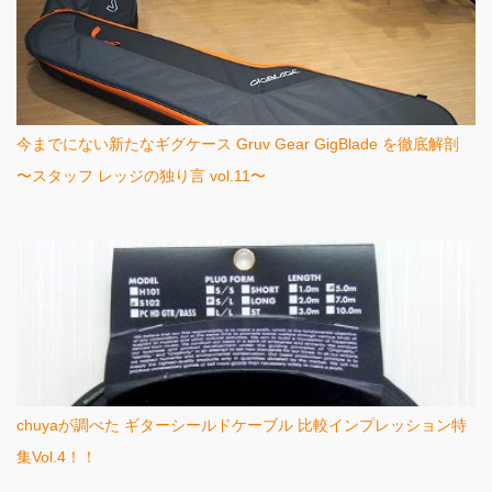
今までにない新たなギグケース Gruv Gear GigBlade を徹底解剖
〜スタッフ レッジの独り言 vol.11〜
chuyaが調べた ギターシールドケーブル 比較インプレッション特
集Vol.4！！