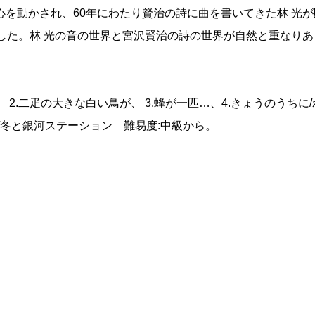
を動かされ、60年にわたり賢治の詩に曲を書いてきた林 光が
した。林 光の音の世界と宮沢賢治の詩の世界が自然と重なりあ
 2.二疋の大きな白い鳥が、 3.蜂が一匹…、4.きょうのうちに/
/冬と銀河ステーション 難易度:中級から。