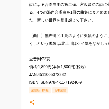
詩による合唱曲集の第二弾。宮沢賢治の詩に心
る、4つの混声合唱曲を1冊の曲集にまとめま
た、新しい世界を是非感じて下さい。
【曲目】無声慟哭:1.鳥のように栗鼠のように、
くしという現象は/北上川はケイ気をながしィ
全音判/72頁
価格:1,890円(本体1,800円)(税込)
JAN:4511005072382
ISBN:ISBN978-4-11-719246-9
楽譜新刊情報
合唱楽譜