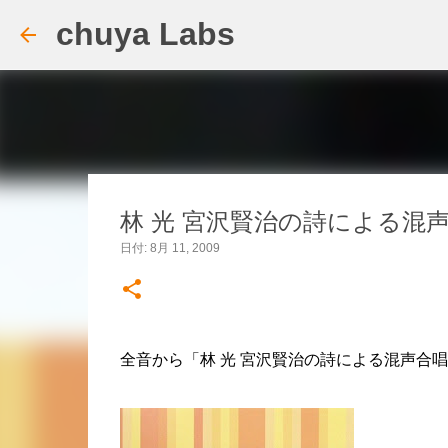
chuya Labs
林 光 宮沢賢治の詩による混
日付:
8月 11, 2009
全音から「林 光 宮沢賢治の詩による混声合