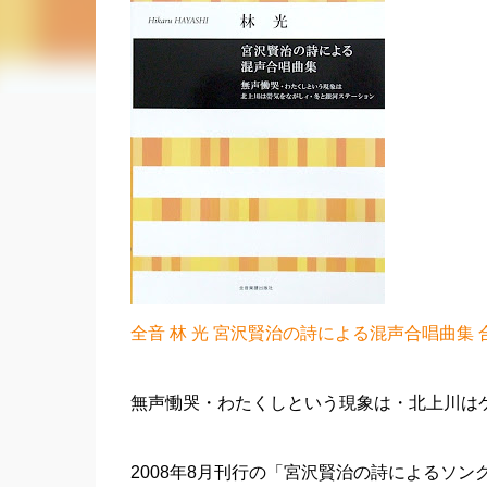
全音 林 光 宮沢賢治の詩による混声合唱曲集 
無声慟哭・わたくしという現象は・北上川は
2008年8月刊行の「宮沢賢治の詩によるソン