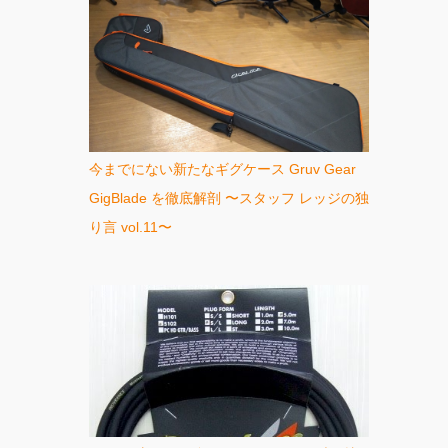
今までにない新たなギグケース Gruv Gear
GigBlade を徹底解剖 〜スタッフ レッジの独
り言 vol.11〜