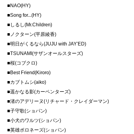
■NAO(HY)
■Song for...(HY)
■しるし(Mr.Children)
■ノクターン(平原綾香)
■明日がくるなら(JUJU with JAY'ED)
■TSUNAMI(サザンオールスターズ)
■桜(コブクロ)
■Best Friend(Kiroro)
■カブトムシ(aiko)
■遥かなる影(カーペンターズ)
■渚のアデリーヌ(リチャード・クレイダーマン)
■子守歌(ショパン)
■小犬のワルツ(ショパン)
■英雄ポロネーズ(ショパン)