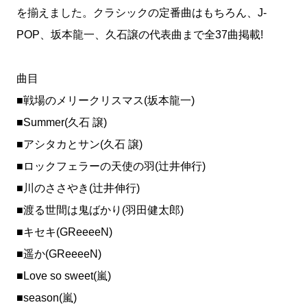
を揃えました。クラシックの定番曲はもちろん、J-
POP、坂本龍一、久石譲の代表曲まで全37曲掲載!
曲目
■戦場のメリークリスマス(坂本龍一)
■Summer(久石 譲)
■アシタカとサン(久石 譲)
■ロックフェラーの天使の羽(辻井伸行)
■川のささやき(辻井伸行)
■渡る世間は鬼ばかり(羽田健太郎)
■キセキ(GReeeeN)
■遥か(GReeeeN)
■Love so sweet(嵐)
■season(嵐)