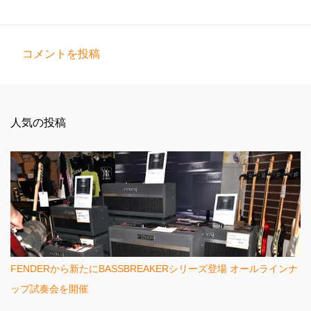
コメントを投稿
コ
メ
ン
人気の投稿
ト
FENDERから新たにBASSBREAKERシリーズ登場 オールラインナ
ップ試奏会を開催