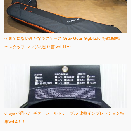
今までにない新たなギグケース Gruv Gear GigBlade を徹底解剖
〜スタッフ レッジの独り言 vol.11〜
chuyaが調べた ギターシールドケーブル 比較インプレッション特
集Vol.4！！