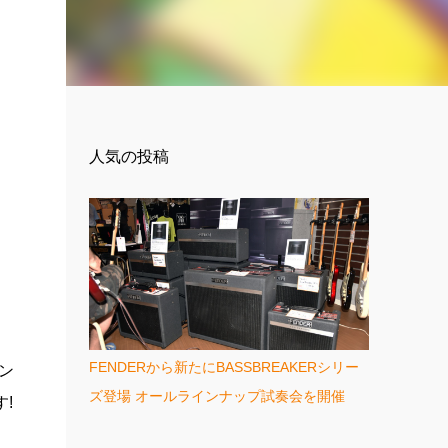
人気の投稿
FENDERから新たにBASSBREAKERシリー
バン
ズ登場 オールラインナップ試奏会を開催
!