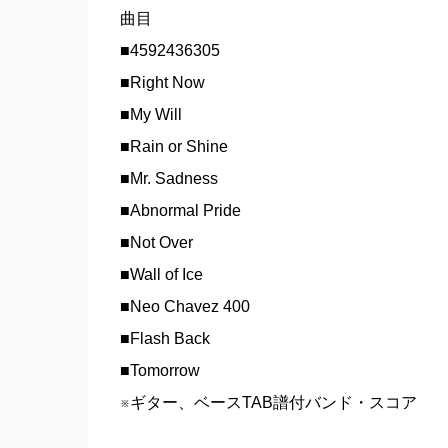
曲目
■4592436305
■Right Now
■My Will
■Rain or Shine
■Mr. Sadness
■Abnormal Pride
■Not Over
■Wall of Ice
■Neo Chavez 400
■Flash Back
■Tomorrow
※ギター、ベースTAB譜付バンド・スコア