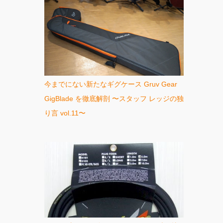
今までにない新たなギグケース Gruv Gear
GigBlade を徹底解剖 〜スタッフ レッジの独
り言 vol.11〜