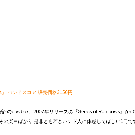
inbows」 バンドスコア 販売価格3150円
評のdustbox、2007年リリースの『Seeds of Rainbows』が
みの楽曲ばかり!是非とも若きバンド人に体感してほしい1冊です